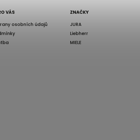
RO VÁS
ZNAČKY
rany osobních údajů
JURA
dmínky
Liebherr
atba
MIELE