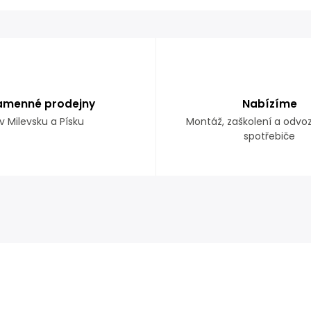
amenné prodejny
Nabízíme
v Milevsku a Písku
Montáž, zaškolení a odvo
spotřebiče