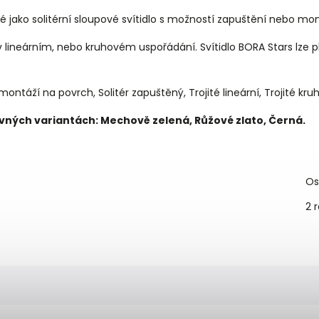
pné jako solitérní sloupové svítidlo s možností zapuštění nebo m
uď v lineárním, nebo kruhovém uspořádání. Svítidlo BORA Stars l
ntáží na povrch, Solitér zapuštěný, Trojité lineární, Trojité kru
evných variantách: Mechově zelená, Růžové zlato, Černá.
Os
2 