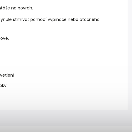
ontáže na povrch.
ze plynule stmívat pomocí vypínače nebo otočného
hové.
větlení
roky