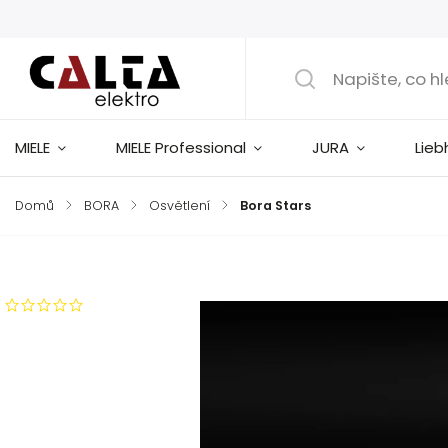
MIELE
MIELE Professional
JURA
Lieb
Domů
/
BORA
/
Osvětlení
/
Bora Stars
Značka:
Bora
Neohodnoceno