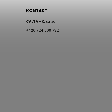
KONTAKT
CALTA - K, s.r.o.
+420 724 500 732