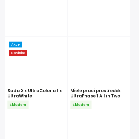
Akce
Novinka
Sada 3 x UltraColor a 1 x
Miele prací prostředek
UltraWhite
UltraPhase 1 All in Two
Skladem
Skladem