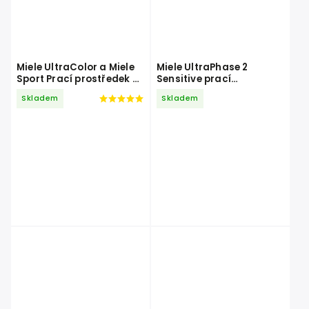
Miele UltraColor a Miele
Miele UltraPhase 2
Sport Prací prostředek 4
Sensitive prací
x 1,5 l
prostředek 1,4 l
Skladem
Skladem