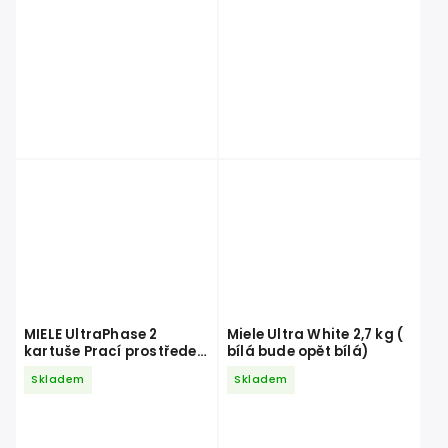
MIELE UltraPhase 2
Miele Ultra White 2,7 kg (
kartuše Prací prostředek
bílá bude opět bílá)
1,4 l
Skladem
Skladem