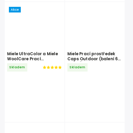
Akce
Miele UltraColor a Miele
Miele Prací prostředek
WoolCare Prací
Caps Outdoor (balení 6
prostředek 4 x 1,5 l
kapslí)
Skladem
Skladem