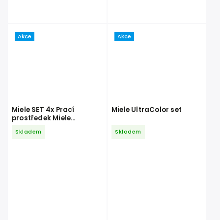
Akce
Akce
Miele SET 4x Prací
Miele UltraColor set
prostředek Miele
UltraColor 1,5 l + Prací
Skladem
Skladem
prostředek Miele
UltraWhite