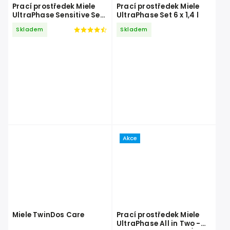
Prací prostředek Miele
Prací prostředek Miele
UltraPhase Sensitive Set
UltraPhase Set 6 x 1,4 l
6 x 1,44 l
Skladem
Skladem
Akce
Miele TwinDos Care
Prací prostředek Miele
UltraPhase All in Two -