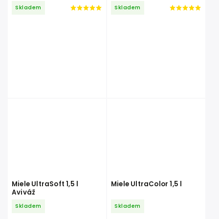
sada 5 kartuší 1 a 2 (5 x
Skladem
Skladem
1,4 l)
Miele UltraSoft 1,5 l
Miele UltraColor 1,5 l
Aviváž
Skladem
Skladem