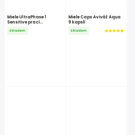
Miele UltraPhase 1
Miele Caps Aviváž Aqua
Sensitive prací
9 kapslí
prostředek 1,4 l
Skladem
Skladem