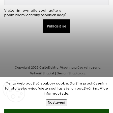
Vložením e-mailu souhlasíte s
podmínkami ochrany osobních údajů
Přihlásit se
Copyright 2026
CaltaElektro
. Všechna práva vyhrazena.
Vytvořil
Shoptet
| Design
Shoptak.cz
Tento web používá soubory cookie. Dalším procházením
Provozovatel e-shopu: CALTA - K, s.r.o., IČ: 25155822, Pernerova
tohoto webu vyjadřujete souhlas s jejich používáním.. Více
10/32, Karlín, 186 00 Praha.
informací
zde
.
Společnost je zapsána v obchodním rejstříku vedeném Městským
soudem v Praze - oddíl C, vložka 87218.
Nastavení
Obchodní podmínky
|
Ochrana osobních údajů