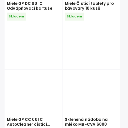
Miele GP DC 001 C
Miele Čisticí tablety pro
Odvápňovací kartuše
kávovary 10 kusů
Skladem
Skladem
Miele GP CC 001 C
Skleněná nádoba na
AutoCleaner čistící
mléko MB-CVA 6000