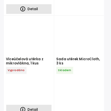
Detail
Víceúčelová utěrka z
Sada utěrek MicroCloth,
mikrovlákna, 1 kus
3 ks
Vyprodáno
Skladem
Detail