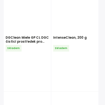
DGClean Miele GP CL DGC
IntenseClean, 200 g
čistící prostředek pro
kombinované parní
Skladem
Skladem
trouby