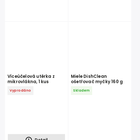
Víceúčelová utěrka z
Miele DishClean
mikrovlákna, 1 kus
ošetřovač myčky 160 g
Vyprodáno
Skladem