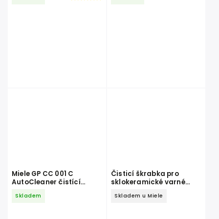
Miele GP CC 001 C
Čisticí škrabka pro
AutoCleaner čistící
sklokeramické varné
kartuše
desky.
Skladem
Skladem u Miele