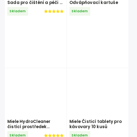
Sada pro čištění a péči o
Odvápňovací kartuše
kávovary
Skladem
Skladem
Miele HydroCleaner
Miele Čisticí tablety pro
čistící prostředek
kávovary 10 kusů
konvektomatů
Skladem
Skladem