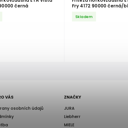
horkovzdušná ETA Vista
Fritéza horkovzdušná ET
 90000 černá
Fry 4172 90000 černá/b
Skladem
RO VÁS
ZNAČKY
rany osobních údajů
JURA
dmínky
Liebherr
atba
MIELE