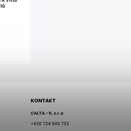
A Vital
ílá
KONTAKT
CALTA - K, s.r.o.
+420 724 500 732