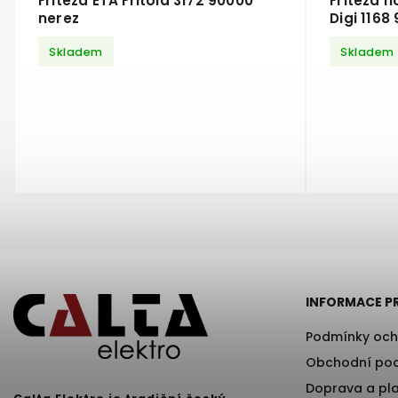
Fritéza ETA Fritola 3172 90000
Fritéza 
nerez
Digi 1168
Skladem
Skladem
INFORMACE P
Podmínky och
Obchodní po
Doprava a pl