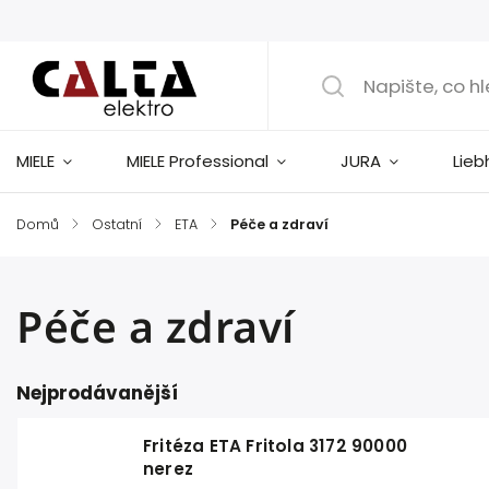
MIELE
MIELE Professional
JURA
Lieb
Domů
/
Ostatní
/
ETA
/
Péče a zdraví
Péče a zdraví
Nejprodávanější
Fritéza ETA Fritola 3172 90000
nerez