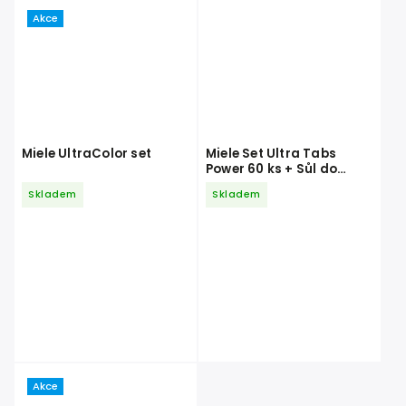
Akce
Miele UltraColor set
Miele Set Ultra Tabs
Power 60 ks + Sůl do
myčky 1,5 kg + Leštidlo
Skladem
Skladem
500 ml
Akce