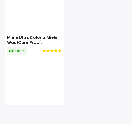
Miele UltraColor a Miele
WoolCare Prací
prostředek 4 x 1,5 l
Skladem