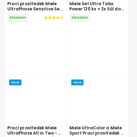
Prací prostředek Miele
Miele Set Ultra Tabs
UltraPhase Sensitive Set
Power 120 ks + 2x Sůl do
6 x 1,44 l
myčky 1,5 kg + 2x Leštidlo
Skladem
Skladem
500 ml
Akce
Akce
Prací prostředek Miele
Miele UltraColor a Miele
UltraPhase All in Two -
Sport Prací prostředek 4