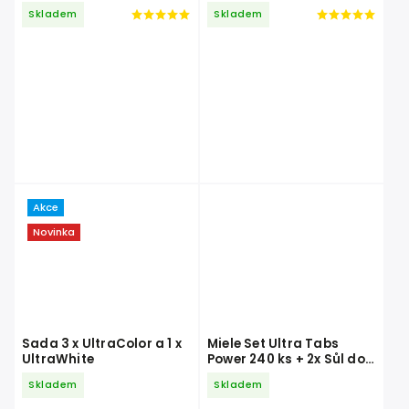
sada 5 kartuší 1 a 2 (5 x
x 1,5 l
Skladem
Skladem
1,4 l)
Akce
Novinka
Sada 3 x UltraColor a 1 x
Miele Set Ultra Tabs
UltraWhite
Power 240 ks + 2x Sůl do
myčky 1,5 kg + 2x Leštidlo
Skladem
Skladem
500 ml