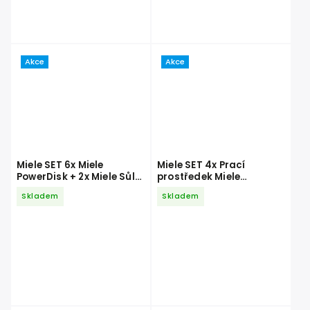
Akce
Akce
Miele SET 6x Miele
Miele SET 4x Prací
PowerDisk + 2x Miele Sůl
prostředek Miele
do myčky 1,5 kg + 2x Miele
UltraColor 1,5 l + Prací
Skladem
Skladem
Leštidlo do myčky 500 ml
prostředek Miele
UltraWhite