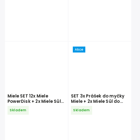
Akce
Miele SET 12x Miele
SET 3x Prášek do myčky
PowerDisk + 2x Miele Sůl
Miele + 2x Miele Sůl do
do myčky 1,5 kg + 2x Miele
myčky 1,5 kg + 2x Miele
Skladem
Skladem
Leštidlo do myčky 500 ml
Leštidlo do myčky 500 ml