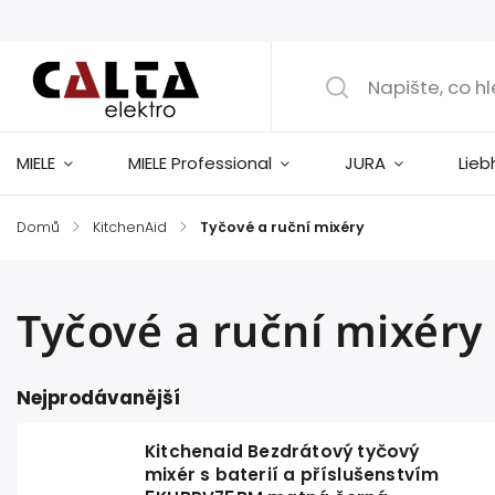
MIELE
MIELE Professional
JURA
Lieb
Domů
/
KitchenAid
/
Tyčové a ruční mixéry
Tyčové a ruční mixéry
Nejprodávanější
Kitchenaid Bezdrátový tyčový
mixér s baterií a příslušenstvím