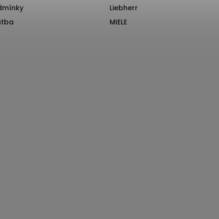
dmínky
Liebherr
atba
MIELE