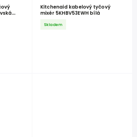
čový
Kitchenaid kabelový tyčový
ovská
mixér 5KHBV53EWH bílá
Skladem