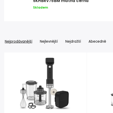
5KHBRV75BM matná černá
Skladem
Nejprodávanější
Nejlevnější
Nejdražší
Abecedně