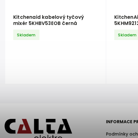
Kitchenaid kabelový tyčový
KitchenA
mixér 5KHBV53EOB černá
5KHM9212
Skladem
Skladem
INFORMACE P
Podmínky och