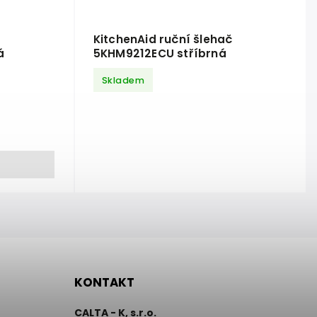
č
KitchenAid ruční šlehač
á
5KHM9212ECU stříbrná
Skladem
KONTAKT
CALTA - K, s.r.o.