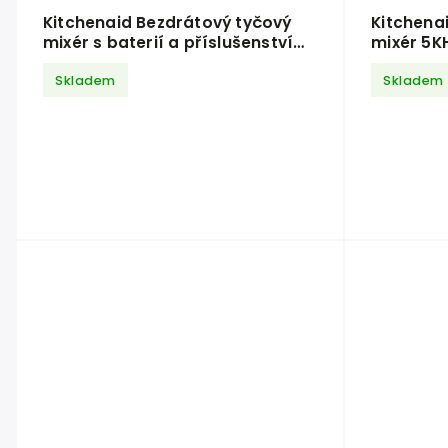
Kitchenaid Bezdrátový tyčový
Kitchena
mixér s baterií a příslušenstvím
mixér 5K
5KHBRV75BM matná černá
Skladem
Skladem