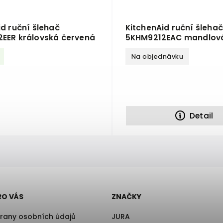
id ruční šlehač
KitchenAid ruční šleha
EER královská červená
5KHM9212EAC mandlov
Na objednávku
Detail
RO VÁS
ZNAČKY
rany osobních údajů
JURA