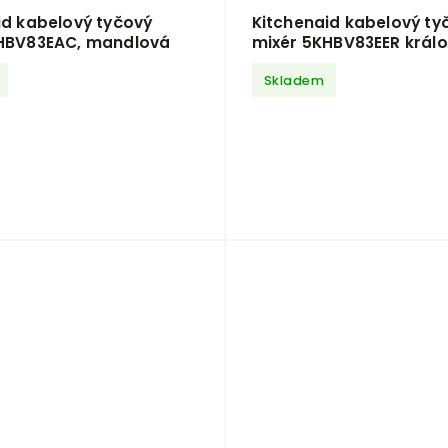
id kabelový tyčový
Kitchenaid kabelový ty
HBV83EAC, mandlová
mixér 5KHBV83EER král
červená
Skladem