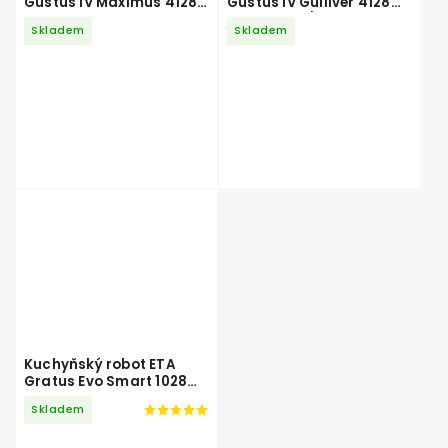
Gustus IV Maximus 4128
Gustus IV Gulliver 4128
90030
90010 šedý/bílý
Skladem
Skladem
Kuchyňský robot ETA
Gratus Evo Smart 1028
90025
Skladem