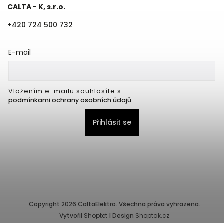
CALTA - K, s.r.o.
+420 724 500 732
E-mail
Vložením e-mailu souhlasíte s
podmínkami ochrany osobních údajů
Přihlásit se
Copyright 2026
CaltaElektro
. Všechna práva vyhrazena.
Vytvořil
Shoptet
| Design
Shoptak.cz