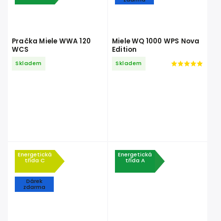
Pračka Miele WWA 120
Miele WQ 1000 WPS Nova
WCS
Edition
Skladem
Skladem
Energetická
Energetická
třída C
třída A
Dárek
zdarma