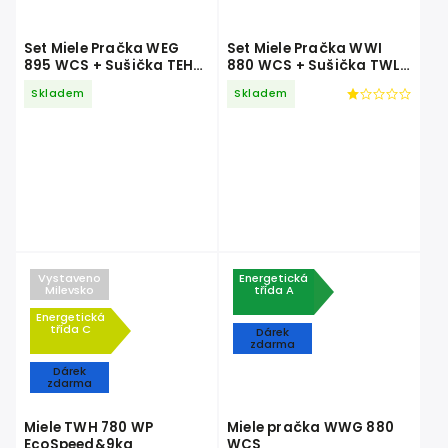
Set Miele Pračka WEG
Set Miele Pračka WWI
895 WCS + Sušička TEH
880 WCS + Sušička TWL
795 WP
680 WP
Skladem
Skladem
Vystaveno
Energetická
Milevsko
třída A
Energetická
třída C
Dárek
zdarma
Dárek
zdarma
Miele TWH 780 WP
Miele pračka WWG 880
EcoSpeed&9kg
WCS