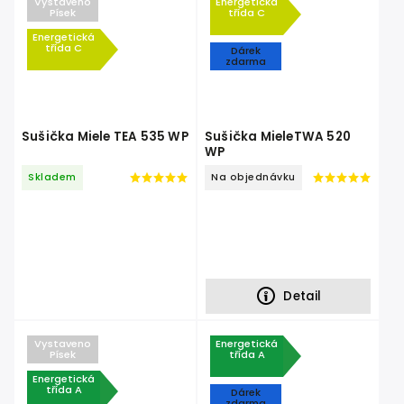
Vystaveno
Energetická
Písek
třída C
Energetická
třída C
Dárek
zdarma
Sušička Miele TEA 535 WP
Sušička MieleTWA 520
WP
Skladem
Na objednávku
Detail
Vystaveno
Energetická
Písek
třída A
Energetická
třída A
Dárek
zdarma