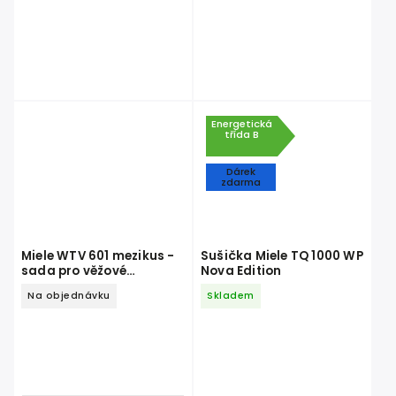
Energetická
třída B
Dárek
zdarma
Miele WTV 601 mezikus -
Sušička Miele TQ 1000 WP
sada pro věžové
Nova Edition
uspořádání
Na objednávku
Skladem