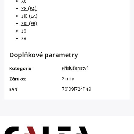
X6
X8 (EA)
Z10 (EA)
Z10 (EB)
Z6
Z8
Doplňkové parametry
Příslušenství
Kategorie
:
2 roky
Záruka
:
7610917241149
EAN
: