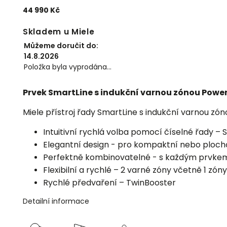
44 990 Kč
Skladem u Miele
Můžeme doručit do:
14.8.2026
Položka byla vyprodána…
Prvek SmartLine s indukční varnou zónou Power
Miele přístroj řady SmartLine s indukční varnou zó
Intuitivní rychlá volba pomocí číselné řady –
Elegantní design - pro kompaktní nebo ploc
Perfektně kombinovatelné - s každým prvke
Flexibilní a rychlé – 2 varné zóny včetně 1 zó
Rychlé předvaření – TwinBooster
Detailní informace