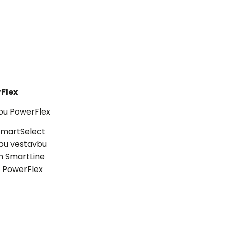
Flex
nou PowerFlex
 SmartSelect
hou vestavbu
m SmartLine
ny PowerFlex