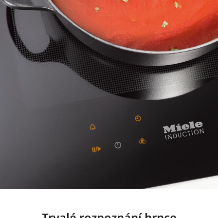
Trvalé rozpoznání hrnce