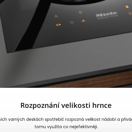
Rozpoznání velikosti hrnce
h varných deskách spotřebič rozpozná velikost nádobí a přivádí 
tomu využita co nejefektivněji.