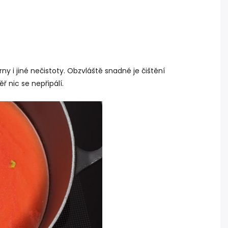
 i jiné nečistoty. Obzvláště snadné je čištění
 nic se nepřipálí.