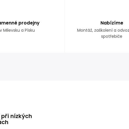
amenné prodejny
Nabízíme
v Milevsku a Písku
Montáž, zaškolení a odvo
spotřebiče
 při nízkých
ách