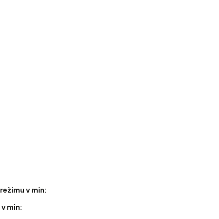
režimu v min
:
 v min
: