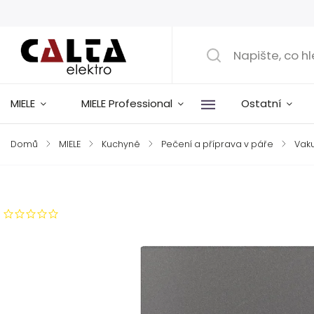
MIELE
MIELE Professional
Ostatní
Domů
/
MIELE
/
Kuchyně
/
Pečení a příprava v páře
/
Vaku
Značka:
Miele
Neohodnoceno