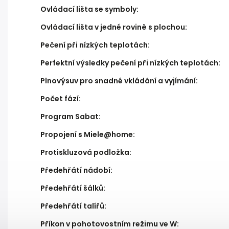
Ovládací lišta se symboly
:
Ovládací lišta v jedné rovině s plochou
:
Pečení při nízkých teplotách
:
Perfektní výsledky pečení při nízkých teplotách
:
Plnovýsuv pro snadné vkládání a vyjímání
:
Počet fází
:
Program Sabat
:
Propojení s Miele@home
:
Protiskluzová podložka
:
Předehřátí nádobí
:
Předehřátí šálků
:
Předehřátí talířů
:
Příkon v pohotovostním režimu ve W
: