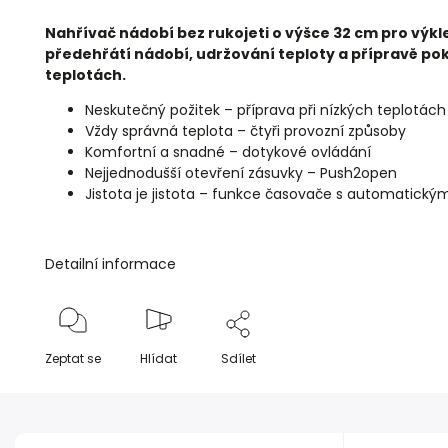
Nahřívač nádobí bez rukojeti o výšce 32 cm pro výk
předehřátí nádobí, udržování teploty a přípravě po
teplotách.
Neskutečný požitek – příprava při nízkých teplotách
Vždy správná teplota – čtyři provozní způsoby
Komfortní a snadné – dotykové ovládání
Nejjednodušší otevření zásuvky – Push2open
Jistota je jistota – funkce časovače s automatick
Detailní informace
Zeptat se
Hlídat
Sdílet