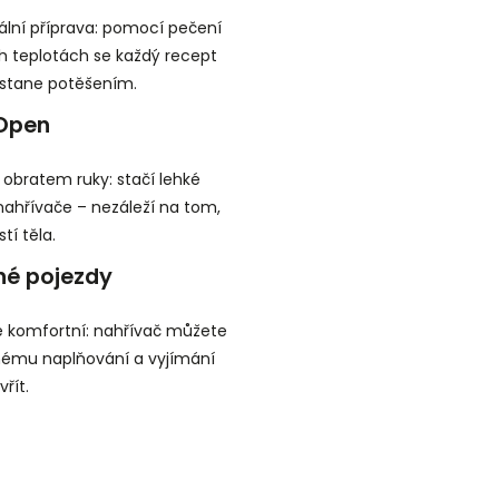
ální příprava: pomocí pečení
ch teplotách se každý recept
stane potěšením.
Open
 obratem ruky: stačí lehké
 nahřívače – nezáleží na tom,
tí těla.
é pojezdy
ě komfortní: nahřívač můžete
nému naplňování a vyjímání
řít.