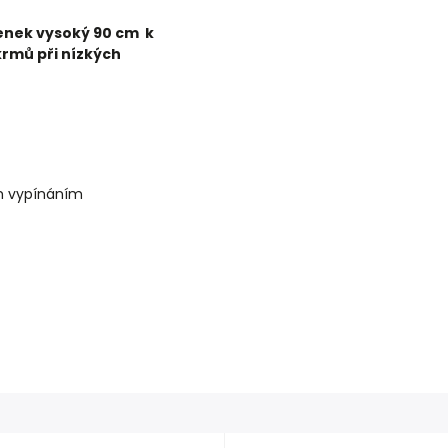
lenek vysoký 90 cm k
krmů při nízkých
ým vypínáním