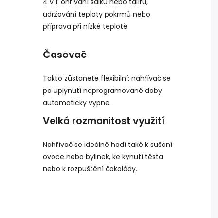
4 v 1: ohřívání šálků nebo talířů,
udržování teploty pokrmů nebo
příprava při nízké teplotě.
Časovač
Takto zůstanete flexibilní: nahřívač se
po uplynutí naprogramované doby
automaticky vypne.
Velká rozmanitost využití
Nahřívač se ideálně hodí také k sušení
ovoce nebo bylinek, ke kynutí těsta
nebo k rozpuštění čokolády.