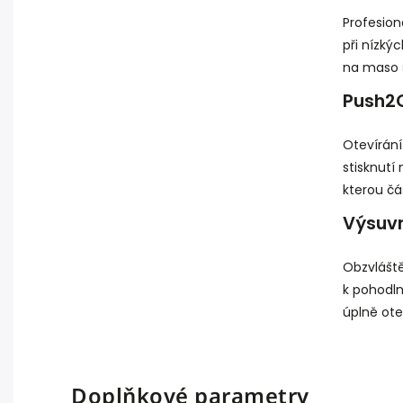
Profesion
při nízký
na maso 
Push2
Otevírání
stisknutí
kterou čás
Výsuvn
Obzvlášt
k pohodl
úplně otev
Doplňkové parametry