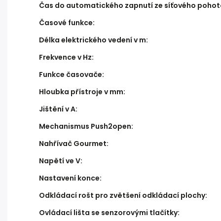
Čas do automatického zapnutí ze síťového pohot
Časové funkce
:
Délka elektrického vedení v m
:
Frekvence v Hz
:
Funkce časovače
:
Hloubka přístroje v mm
:
Jištění v A
:
Mechanismus Push2open
:
Nahřívač Gourmet
:
Napětí ve V
:
Nastavení konce
:
Odkládací rošt pro zvětšení odkládací plochy
:
Ovládací lišta se senzorovými tlačítky
: