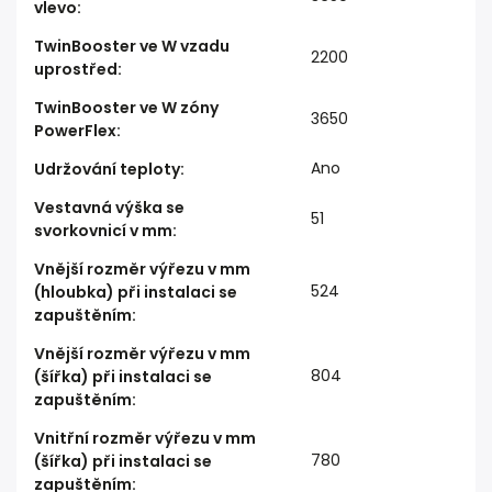
vlevo
:
TwinBooster ve W vzadu
2200
uprostřed
:
TwinBooster ve W zóny
3650
PowerFlex
:
Ano
Udržování teploty
:
Vestavná výška se
51
svorkovnicí v mm
:
Vnější rozměr výřezu v mm
524
(hloubka) při instalaci se
zapuštěním
:
Vnější rozměr výřezu v mm
804
(šířka) při instalaci se
zapuštěním
:
Vnitřní rozměr výřezu v mm
780
(šířka) při instalaci se
zapuštěním
: