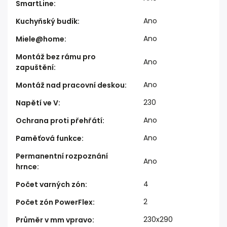
SmartLine
:
Ano
Kuchyňský budík
:
Ano
Miele@home
:
Montáž bez rámu pro
Ano
zapuštění
:
Ano
Montáž nad pracovní deskou
:
230
Napětí ve V
:
Ano
Ochrana proti přehřátí
:
Ano
Paměťová funkce
:
Permanentní rozpoznání
Ano
hrnce
:
4
Počet varných zón
:
2
Počet zón PowerFlex
:
230x290
Průměr v mm vpravo
: