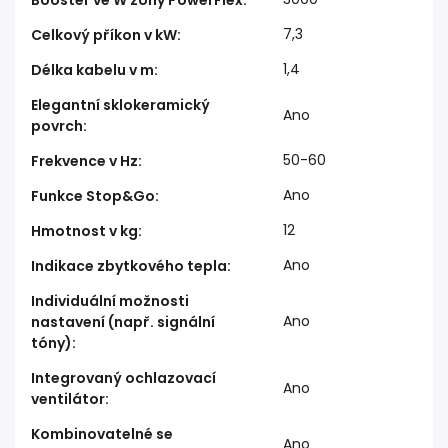
Booster ve W zóny PowerFlex
:
7,3
Celkový příkon v kW
:
1,4
Délka kabelu v m
:
Elegantní sklokeramický
Ano
povrch
:
50-60
Frekvence v Hz
:
Ano
Funkce Stop&Go
:
12
Hmotnost v kg
:
Ano
Indikace zbytkového tepla
:
Individuální možnosti
Ano
nastavení (např. signální
tóny)
:
Integrovaný ochlazovací
Ano
ventilátor
:
Kombinovatelné se
Ano