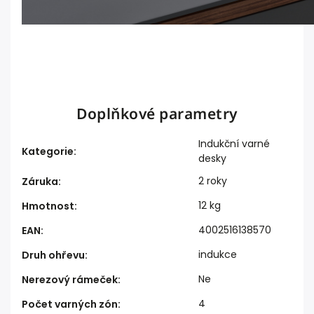
Doplňkové parametry
Indukční varné
Kategorie
:
desky
2 roky
Záruka
:
12 kg
Hmotnost
:
4002516138570
EAN
:
indukce
Druh ohřevu
:
Ne
Nerezový rámeček
:
4
Počet varných zón
: