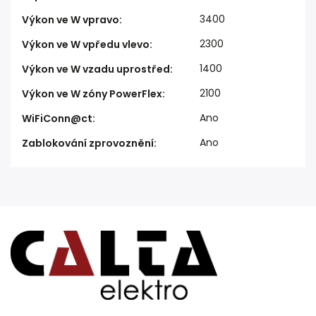
3400
Výkon ve W vpravo
:
2300
Výkon ve W vpředu vlevo
:
1400
Výkon ve W vzadu uprostřed
:
2100
Výkon ve W zóny PowerFlex
:
Ano
WiFiConn@ct
:
Ano
Zablokování zprovoznění
: