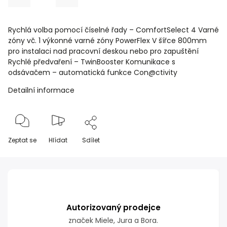
Rychlá volba pomocí číselné řady – ComfortSelect 4 Varné
zóny vč. 1 výkonné varné zóny PowerFlex V šířce 800mm
pro instalaci nad pracovní deskou nebo pro zapuštění
Rychlé předvaření – TwinBooster Komunikace s
odsávačem – automatická funkce Con@ctivity
Detailní informace
Zeptat se
Hlídat
Sdílet
Autorizovaný prodejce
značek Miele, Jura a Bora.