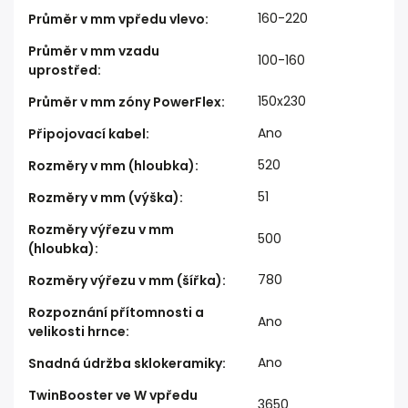
160-220
Průměr v mm vpředu vlevo
:
Průměr v mm vzadu
100-160
uprostřed
:
150x230
Průměr v mm zóny PowerFlex
:
Ano
Připojovací kabel
:
520
Rozměry v mm (hloubka)
:
51
Rozměry v mm (výška)
:
Rozměry výřezu v mm
500
(hloubka)
:
780
Rozměry výřezu v mm (šířka)
:
Rozpoznání přítomnosti a
Ano
velikosti hrnce
:
Ano
Snadná údržba sklokeramiky
:
TwinBooster ve W vpředu
3650