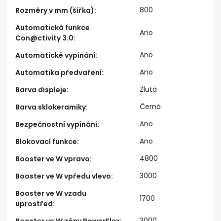
800
Rozměry v mm (šířka)
:
Automatická funkce
Ano
Con@ctivity 3.0
:
Ano
Automatické vypínání
:
Ano
Automatika předvaření
:
Žlutá
Barva displeje
:
Černá
Barva sklokeramiky
:
Ano
Bezpečnostní vypínání
:
Ano
Blokovací funkce
:
4800
Booster ve W vpravo
:
3000
Booster ve W vpředu vlevo
:
Booster ve W vzadu
1700
uprostřed
:
3000