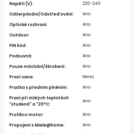
220-240
Napětí (V)
:
Ano
Odčerpávání/Odstřeďování
:
Ano
Optické rozhraní
:
Ano
Outdoor
:
Ano
PIN kód
:
Ano
Podsuvná
:
Ano
Pouze máchání/škrobení
:
Nerez
Prací vana
:
Ano
Pračka s předním plněním
:
Praní při nízkých teplotách
Ano
"studená" a "20°C
:
Ano
ProfiEco motor
:
Ano
Propojení s Miele@home
: