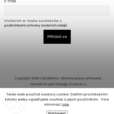
E-mail
Vložením e-mailu souhlasíte s
podmínkami ochrany osobních údajů
Přihlásit se
Copyright 2026
CaltaElektro
. Všechna práva vyhrazena.
Vytvořil
Shoptet
| Design
Shoptak.cz
Tento web používá soubory cookie. Dalším procházením
Provozovatel e-shopu: CALTA - K, s.r.o., IČ: 25155822, Pernerova
tohoto webu vyjadřujete souhlas s jejich používáním.. Více
10/32, Karlín, 186 00 Praha.
informací
zde
.
Společnost je zapsána v obchodním rejstříku vedeném Městským
soudem v Praze - oddíl C, vložka 87218.
Nastavení