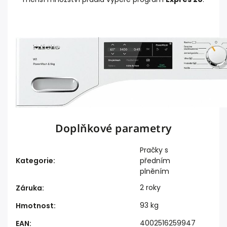
Doplňkové parametry
Pračky s
Kategorie
:
předním
plněním
2 roky
Záruka
:
93 kg
Hmotnost
:
4002516259947
EAN
: