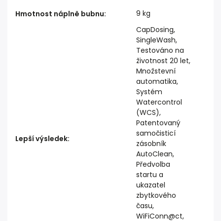
9 kg
Hmotnost náplně bubnu
:
CapDosing,
SingleWash,
Testováno na
životnost 20 let,
Množstevní
automatika,
Systém
Watercontrol
(WCS),
Patentovaný
samočisticí
Lepší výsledek
:
zásobník
AutoClean,
Předvolba
startu a
ukazatel
zbytkového
času,
WiFiConn@ct,