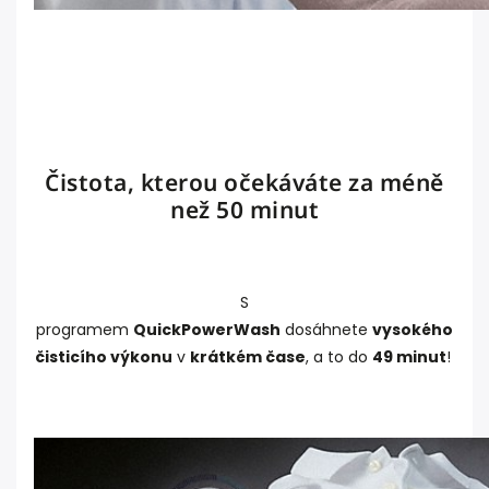
Čistota, kterou očekáváte za méně
než 50 minut
S
programem
QuickPowerWash
dosáhnete
vysokého
čisticího výkonu
v
krátkém čase
, a to do
49 minut
!