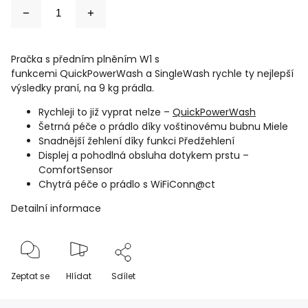
Pračka s předním plněním W1 s
funkcemi
QuickPowerWash
a
SingleWash
rychle ty nejlepší
výsledky praní, na 9 kg prádla.
Rychleji to již vyprat nelze –
QuickPowerWash
Šetrná péče o prádlo díky voštinovému bubnu Miele
Snadnější žehlení díky funkci Předžehlení
Displej a pohodlná obsluha dotykem prstu –
ComfortSensor
Chytrá péče o prádlo s WiFiConn@ct
Detailní informace
Zeptat se
Hlídat
Sdílet