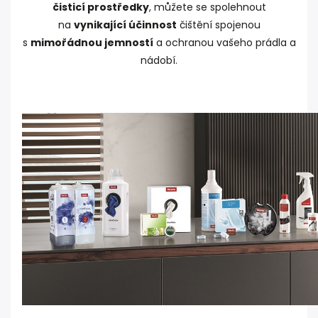
čisticí prostředky
, můžete se spolehnout
na
vynikající účinnost
čištění spojenou
s
mimořádnou jemností
a ochranou vašeho prádla a
nádobí.