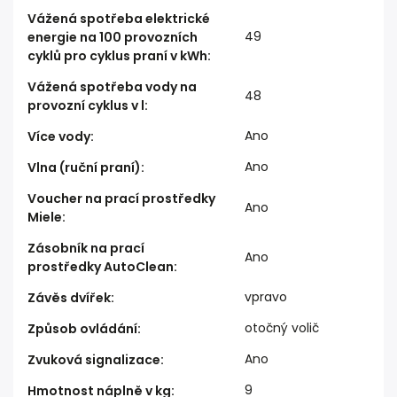
Vážená spotřeba elektrické
49
energie na 100 provozních
cyklů pro cyklus praní v kWh
:
Vážená spotřeba vody na
48
provozní cyklus v l
:
Ano
Více vody
:
Ano
Vlna (ruční praní)
:
Voucher na prací prostředky
Ano
Miele
:
Zásobník na prací
Ano
prostředky AutoClean
:
vpravo
Závěs dvířek
:
otočný volič
Způsob ovládání
:
Ano
Zvuková signalizace
:
9
Hmotnost náplně v kg
: