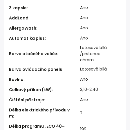
Ano
3 kapsle
:
Ano
AddLoad
:
Ano
AllergoWash
:
Ano
Automatika plus
:
Lotosová bílá
Barva otočného voliče
:
/prstenec
chrom
Lotosově bílá
Barva ovládacího panelu
:
Ano
Bavlna
:
2,10-2,40
Celkový příkon (kW)
:
Ano
Čištění přístroje
:
Délka elektrického přívodu v
2
m
:
Délka programu „ECO 40–
199