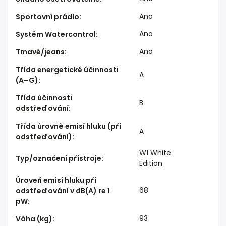
Ano
Sportovní prádlo
:
Ano
Systém Watercontrol
:
Ano
Tmavé/jeans
:
Třída energetické účinnosti
A
(A–G)
:
Třída účinnosti
B
odstřeďování
:
Třída úrovně emisí hluku (při
A
odstřeďování)
:
W1 White
Typ/označení přístroje
:
Edition
Úroveň emisí hluku při
68
odstřeďování v dB(A) re 1
pW
:
93
Váha (kg)
: