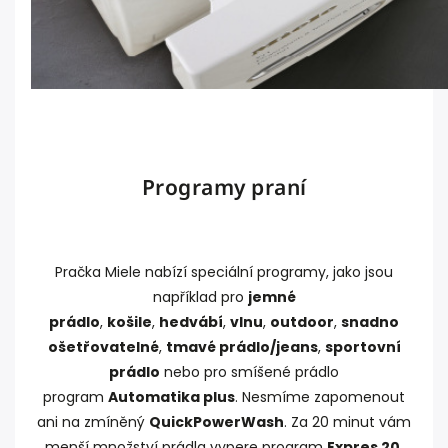
Programy praní
Pračka Miele nabízí speciální programy, jako jsou
například pro
jemné
prádlo
,
košile
,
hedvábí
,
vlnu
,
outdoor
,
snadno
ošetřovatelné
,
tmavé prádlo/jeans
,
sportovní
prádlo
nebo pro smíšené prádlo
program
Automatika plus
. Nesmíme zapomenout
ani na zmíněný
QuickPowerWash
. Za 20 minut vám
menší množství prádla vypere program
Expres 20
.