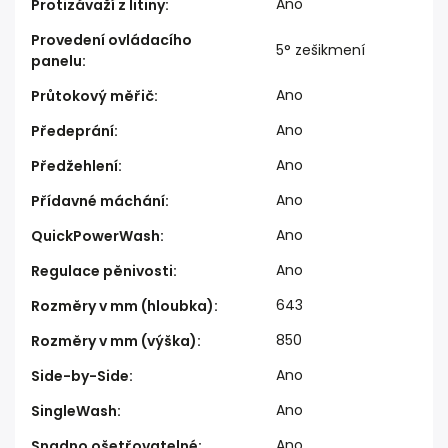
Ano
Protizávaží z litiny
:
Provedení ovládacího
5° zešikmení
panelu
:
Ano
Průtokový měřič
:
Ano
Předeprání
:
Ano
Předžehlení
:
Ano
Přídavné máchání
:
Ano
QuickPowerWash
:
Ano
Regulace pěnivosti
:
643
Rozměry v mm (hloubka)
:
850
Rozměry v mm (výška)
:
Ano
Side-by-Side
:
Ano
SingleWash
:
Ano
Snadno ošetřovatelné
: