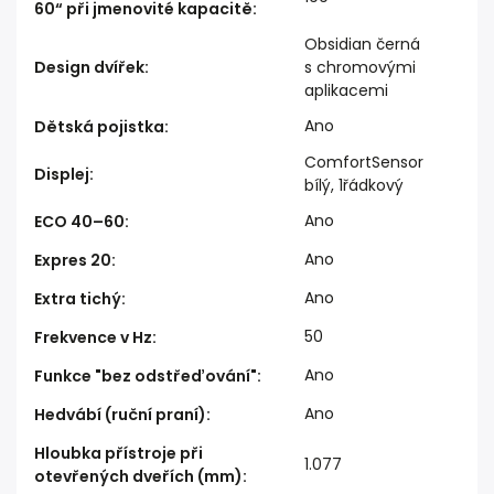
60“ při jmenovité kapacitě
:
Obsidian černá
Design dvířek
:
s chromovými
aplikacemi
Ano
Dětská pojistka
:
ComfortSensor
Displej
:
bílý, 1řádkový
Ano
ECO 40–60
:
Ano
Expres 20
:
Ano
Extra tichý
:
50
Frekvence v Hz
:
Ano
Funkce "bez odstřeďování"
:
Ano
Hedvábí (ruční praní)
:
Hloubka přístroje při
1.077
otevřených dveřích (mm)
: