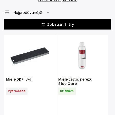
Zobrazit více produktů
Nejprodávanější
Nejlevnější
Nejdražší
Abecedně
Miele DKF 13-1
Miele čistič nerezu
SteelCare
Vyprodáno
Skladem