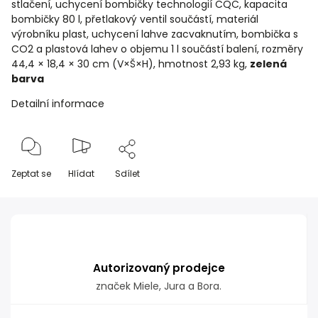
stlačení, uchycení bombičky technologií CQC, kapacita
bombičky 80 l, přetlakový ventil součástí, materiál
výrobníku plast, uchycení lahve zacvaknutím, bombička s
CO2 a plastová lahev o objemu 1 l součástí balení, rozměry
44,4 × 18,4 × 30 cm (V×Š×H), hmotnost 2,93 kg,
zelená
barva
Detailní informace
Zeptat se
Hlídat
Sdílet
Autorizovaný prodejce
značek Miele, Jura a Bora.