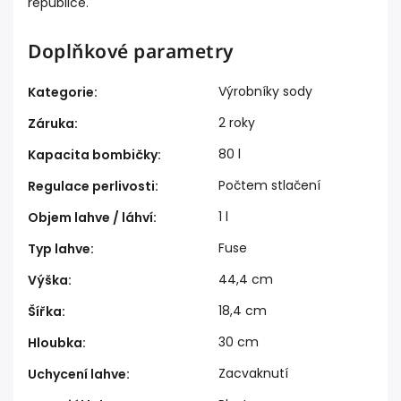
republice.
Doplňkové parametry
Výrobníky sody
Kategorie
:
2 roky
Záruka
:
80 l
Kapacita bombičky
:
Počtem stlačení
Regulace perlivosti
:
1 l
Objem lahve / láhví
:
Fuse
Typ lahve
:
44,4 cm
Výška
:
18,4 cm
Šířka
:
30 cm
Hloubka
:
Zacvaknutí
Uchycení lahve
: