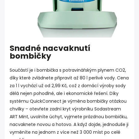
Snadné nacvaknutí
bombičky
Součástí je i bombička s potravinářským plynem CO2,
díky které zvládnete připravit až 80 l perlivé vody. Cena
za 1 l vychází už od 2,99 Kč, což z domácí výroby sody
dělá nejen pohodlné, ale i ekonomické řešení. Díky
systému QuickConnect je výměna bombičky otázkou
chvilky – otevřete zadní kryt výrobníku Sodastream
ART Mint, uvolníte úchyt, vyjmete prázdnou bombičku,
nacvaknete novou a hotovo. A když dojde, jednoduše ji
vyměníte na jednom z více než 3 000 míst po celé