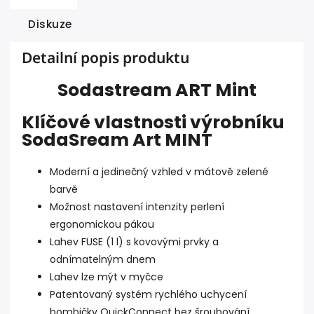
Diskuze
Detailní popis produktu
Sodastream ART Mint
Klíčové vlastnosti výrobníku
SodaSream Art MINT
Moderní a jedinečný vzhled v mátově zelené
barvě
Možnost nastavení intenzity perlení
ergonomickou pákou
Lahev FUSE (1 l) s kovovými prvky a
odnímatelným dnem
Lahev lze mýt v myčce
Patentovaný systém rychlého uchycení
bombičky QuickConnect bez šroubování