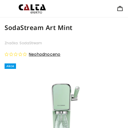
SodaStream Art Mint
Značka:
SodaStream
Neohodnoceno
Akce