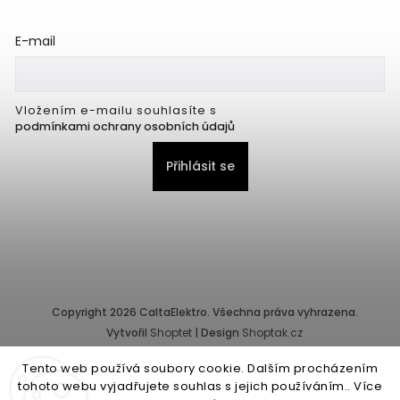
E-mail
Vložením e-mailu souhlasíte s
podmínkami ochrany osobních údajů
Přihlásit se
Copyright 2026
CaltaElektro
. Všechna práva vyhrazena.
Vytvořil
Shoptet
| Design
Shoptak.cz
Tento web používá soubory cookie. Dalším procházením
Provozovatel e-shopu: CALTA - K, s.r.o., IČ: 25155822, Pernerova
tohoto webu vyjadřujete souhlas s jejich používáním.. Více
10/32, Karlín, 186 00 Praha.