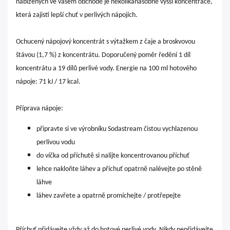
nabízených ve vašem obchodě je několikanásobně vyšší koncentrace,
která zajistí lepší chuť v perlivých nápojích.
Ochucený nápojový koncentrát s výtažkem z čaje a broskvovou
štávou (1,7 %) z koncentrátu.
Doporučený poměr ředění 1 díl
koncentrátu a 19 dílů perlivé vody.
Energie na 100 ml hotového
nápoje: 71 kJ / 17 kcal.
Příprava nápoje:
připravte si ve výrobníku Sodastream čistou vychlazenou
perlivou vodu
do víčka od příchutě si nalijte koncentrovanou příchuť
lehce nakloňte láhev a příchuť opatrně nalévejte po stěně
láhve
láhev zavřete a opatrně promíchejte / protřepejte
Příchuť přidávejte vždy až do hotové perlivé vody. Nikdy nepřidávejte