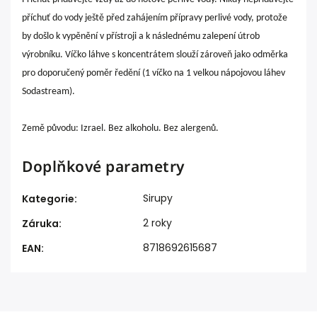
příchuť do vody ještě před zahájením přípravy perlivé vody, protože
by došlo k vypěnění v přístroji a k následnému zalepení útrob
výrobníku. Víčko láhve s koncentrátem slouží zároveň jako odměrka
pro doporučený poměr ředění (1 víčko na 1 velkou nápojovou láhev
Sodastream).
Země původu: Izrael.
Bez alkoholu.
Bez alergenů.
Doplňkové parametry
Sirupy
Kategorie
:
2 roky
Záruka
:
8718692615687
EAN
: