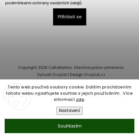
podmínkami ochrany osobních údajů
Přihlásit se
Copyright 2026
CaltaElektro
. Všechna práva vyhrazena.
Vytvořil
Shoptet
| Design
Shoptak.cz
Tento web používá soubory cookie. Dalším procházením
Provozovatel e-shopu: CALTA - K, s.r.o., IČ: 25155822, Pernerova
tohoto webu vyjadřujete souhlas s jejich používáním.. Více
10/32, Karlín, 186 00 Praha.
informací
zde
.
Společnost je zapsána v obchodním rejstříku vedeném Městským
soudem v Praze - oddíl C, vložka 87218.
Nastavení
Obchodní podmínky
|
Ochrana osobních údajů
Souhlasím
...