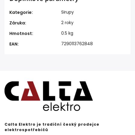
Sirupy
Kategorie
:
2 roky
Záruka
:
0.5 kg
Hmotnost
:
7290113762848
EAN
:
Calta Elektro je tradiční český prodejce
elektrospotřebičů