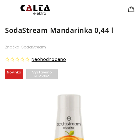
SodaStream Mandarinka 0,44 l
Značka:
SodaStream
Neohodnoceno
Novinka
Vystaveno
Milevsko