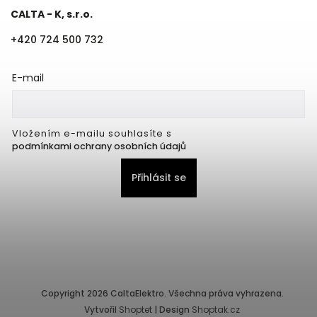
CALTA - K, s.r.o.
+420 724 500 732
E-mail
Vložením e-mailu souhlasíte s
podmínkami ochrany osobních údajů
Přihlásit se
Copyright 2026
CaltaElektro
. Všechna práva vyhrazena.
Vytvořil
Shoptet
| Design
Shoptak.cz