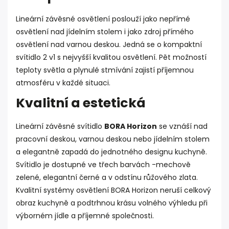
Lineární závěsné osvětlení poslouží jako nepřímé
osvětlení nad jídelním stolem i jako zdroj přímého
osvětlení nad varnou deskou. Jedná se o kompaktní
svítidlo 2 v1 s nejvyšší kvalitou osvětlení. Pět možností
teploty světla a plynulé stmívání zajistí příjemnou
atmosféru v každé situaci.
Kvalitní a estetická
Lineární závěsné svítidlo
BORA Horizon
se vznáší nad
pracovní deskou, varnou deskou nebo jídelním stolem
a elegantně zapadá do jednotného designu kuchyně.
Svítidlo je dostupné ve třech barvách -mechově
zelené, elegantní černé a v odstínu růžového zlata.
Kvalitní systémy osvětlení BORA Horizon neruší celkový
obraz kuchyně a podtrhnou krásu volného výhledu při
výborném jídle a příjemné společnosti.