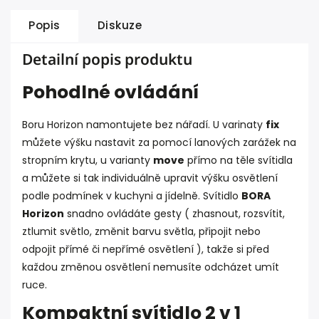
Popis
Diskuze
Detailní popis produktu
Pohodlné ovládání
Boru Horizon namontujete bez nářadí. U varinaty
fix
můžete výšku nastavit za pomocí lanových zarážek na
stropním krytu, u varianty
move
přímo na těle svítidla
a můžete si tak individuálně upravit výšku osvětlení
podle podmínek v kuchyni a jídelně. Svítidlo
BORA
Horizon
snadno ovládáte gesty ( zhasnout, rozsvítit,
ztlumit světlo, změnit barvu světla, připojit nebo
odpojit přímé či nepřímé osvětlení ), takže si před
každou změnou osvětlení nemusíte odcházet umít
ruce.
Kompaktní svítidlo 2 v 1