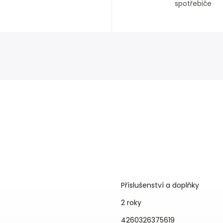
spotřebiče
Příslušenství a doplňky
2 roky
4260326375619