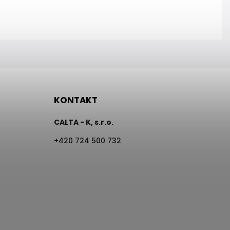
KONTAKT
CALTA - K, s.r.o.
+420 724 500 732