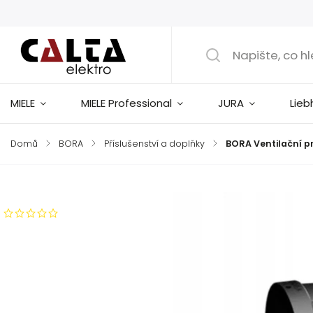
MIELE
MIELE Professional
JURA
Lieb
Domů
/
BORA
/
Příslušenství a doplňky
/
BORA Ventilační p
Značka:
Bora
Neohodnoceno