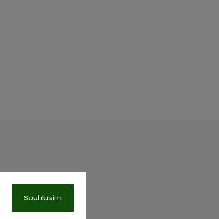
00 Praha.
C, vložka 87218.
Souhlasím