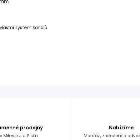
17 mm
 vlastní systém kanálů
amenné prodejny
Nabízíme
v Milevsku a Písku
Montáž, zaškolení a odvo