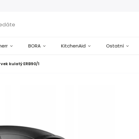
herr
BORA
KitchenAid
Ostatní
rvek kulatý ERB90/1