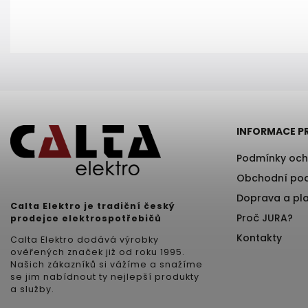
INFORMACE P
Podmínky och
Obchodní po
Doprava a pl
Calta Elektro je tradiční český
Proč JURA?
prodejce elektrospotřebičů
Kontakty
Calta Elektro dodává výrobky
ověřených značek již od roku 1995.
Našich zákazníků si vážíme a snažíme
se jim nabídnout ty nejlepší produkty
a služby.