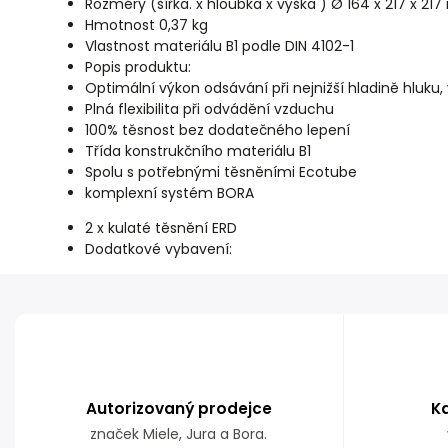
Rozměry (šířka. x hloubka x výška ) Ø 164 x 217 x 2
Hmotnost 0,37 kg
Vlastnost materiálu B1 podle DIN 4102-1
Popis produktu:
Optimální výkon odsávání při nejnižší hladině hluku,
Plná flexibilita při odvádění vzduchu
100% těsnost bez dodatečného lepení
Třída konstrukčního materiálu B1
Spolu s potřebnými těsněními Ecotube
komplexní systém BORA
2 x kulaté těsnění ERD
Dodatkové vybavení:
Autorizovaný prodejce
K
značek Miele, Jura a Bora.