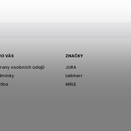
RO VÁS
ZNAČKY
rany osobních údajů
JURA
dmínky
Liebherr
atba
MIELE