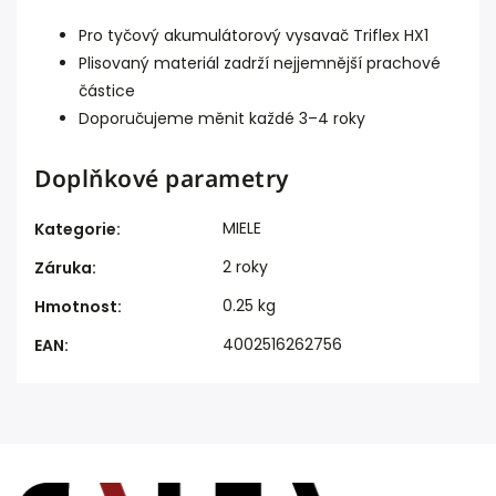
Pro tyčový akumulátorový vysavač Triflex HX1
Plisovaný materiál zadrží nejjemnější prachové
částice
Doporučujeme měnit každé 3–4 roky
Doplňkové parametry
MIELE
Kategorie
:
2 roky
Záruka
:
0.25 kg
Hmotnost
:
4002516262756
EAN
: