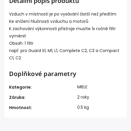
Detailní popis produktu
Vzduch v místnosti je po vysávání čistší než předtím
Ke snížení hlučnosti vzduchu a motorů
K zachování výkonnosti přístroje musíte 1x ročně filtr
vyměnit
Obsah: 1 filtr
např. pro Guard S1, M1, L1, Complete C2, C3 a Compact
C1, C2
Doplňkové parametry
MIELE
Kategorie
:
2 roky
Záruka
:
0.5 kg
Hmotnost
: