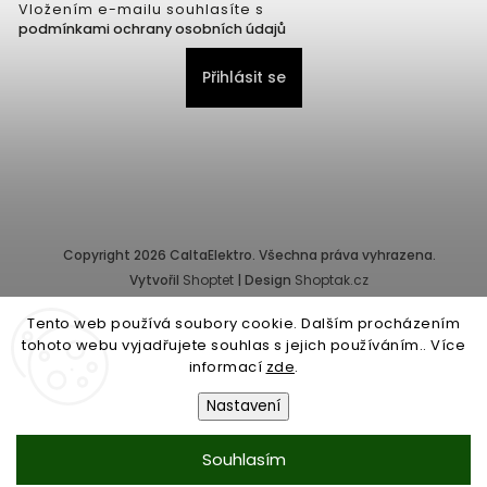
Vložením e-mailu souhlasíte s
podmínkami ochrany osobních údajů
Přihlásit se
Copyright 2026
CaltaElektro
. Všechna práva vyhrazena.
Vytvořil
Shoptet
| Design
Shoptak.cz
Tento web používá soubory cookie. Dalším procházením
Provozovatel e-shopu: CALTA - K, s.r.o., IČ: 25155822, Pernerova
tohoto webu vyjadřujete souhlas s jejich používáním.. Více
10/32, Karlín, 186 00 Praha.
informací
zde
.
Společnost je zapsána v obchodním rejstříku vedeném Městským
soudem v Praze - oddíl C, vložka 87218.
Nastavení
Obchodní podmínky
|
Ochrana osobních údajů
Souhlasím