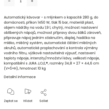
Automatický kávovar - s mlýnkem o kapacitě 280 g, do
domácnosti, příkon 1450 W, tlak 15 bar, materiál plast,
objem nádržky na vodu 1,9 l, chytrý, možnost nastavení
oblíbených nápojů, možnost přípravy dvou šálků zároveň,
připravuje nápoj jedním stisknutím, displej, hadička na
mléko, mléčný systém, automatické čištění mléčných
okruhů, automatické proplachování a kontrola výměny
vodního filtru, výškově nastavitelná výpusť, nastavení
teploty nápoje, intenzity/množství kávy, velikosti nápoje,
kompatibilní s JURA J,O,E,®, rozměry 34,8 × 27 × 44,6 cm
(V×Š×H), hmotnost 10 kg
Detailní informace
Zeptat se
Hlídat
Sdílet