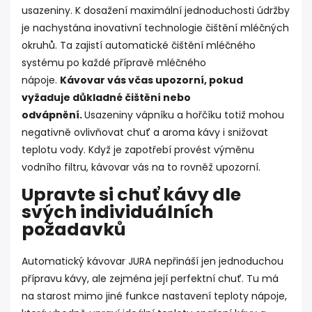
usazeniny. K dosažení maximální jednoduchosti údržby
je nachystána inovativní technologie čištění mléčných
okruhů. Ta zajistí automatické čištění mléčného
systému po každé přípravě mléčného
nápoje.
Kávovar vás včas upozorní, pokud
vyžaduje důkladné čištění nebo
odvápnění.
Usazeniny vápníku a hořčíku totiž mohou
negativně ovlivňovat chuť a aroma kávy i snižovat
teplotu vody. Když je zapotřebí provést výměnu
vodního filtru, kávovar vás na to rovněž upozorní.
Upravte si chuť kávy dle
svých individuálních
požadavků
Automatický kávovar JURA nepřináší jen jednoduchou
přípravu kávy, ale zejména její perfektní chuť. Tu má
na starost mimo jiné funkce nastavení teploty nápoje,