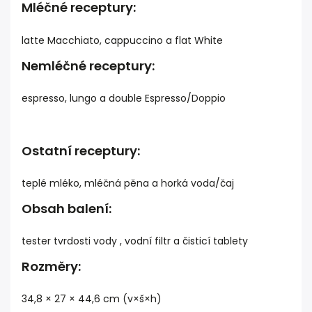
Mléčné receptury:
latte Macchiato, cappuccino a flat White
Nemléčné receptury:
espresso, lungo a double Espresso/Doppio
Ostatní receptury:
teplé mléko, mléčná pěna a horká voda/čaj
Obsah balení:
tester tvrdosti vody , vodní filtr a čisticí tablety
Rozměry:
34,8 × 27 × 44,6 cm (v×š×h)