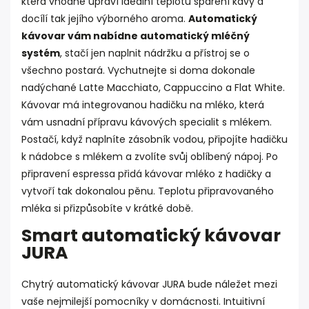
která vhodně upraví ideální teplotu spaření kávy a
docílí tak jejího výborného aroma.
Automatický
kávovar vám nabídne automatický mléčný
systém
, stačí jen naplnit nádržku a přístroj se o
všechno postará. Vychutnejte si doma dokonale
nadýchané Latte Macchiato, Cappuccino a Flat White.
Kávovar má integrovanou hadičku na mléko, která
vám usnadní přípravu kávových specialit s mlékem.
Postačí, když naplníte zásobník vodou, připojíte hadičku
k nádobce s mlékem a zvolíte svůj oblíbený nápoj. Po
připravení espressa přidá kávovar mléko z hadičky a
vytvoří tak dokonalou pěnu. Teplotu připravovaného
mléka si přizpůsobíte v krátké době.
Smart automatický kávovar
JURA
Chytrý automatický kávovar JURA bude náležet mezi
vaše nejmilejší pomocníky v domácnosti. Intuitivní