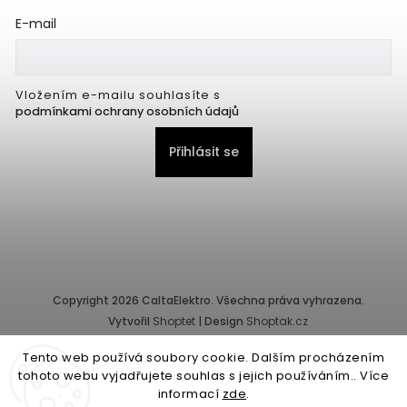
E-mail
Vložením e-mailu souhlasíte s
podmínkami ochrany osobních údajů
Přihlásit se
Copyright 2026
CaltaElektro
. Všechna práva vyhrazena.
Vytvořil
Shoptet
| Design
Shoptak.cz
Tento web používá soubory cookie. Dalším procházením
Provozovatel e-shopu: CALTA - K, s.r.o., IČ: 25155822, Pernerova
tohoto webu vyjadřujete souhlas s jejich používáním.. Více
10/32, Karlín, 186 00 Praha.
informací
zde
.
Společnost je zapsána v obchodním rejstříku vedeném Městským