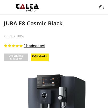
JURA E8 Cosmic Black
Značka:
JURA
1 hodnocení
Vystaveno
BESTSELLER
Milevsko