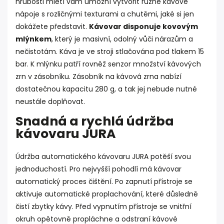
hrubosti mletí vám umožní vytvořit různé kávové
nápoje s rozličnými texturami a chutěmi, jaké si jen
dokážete představit.
Kávovar disponuje kovovým
mlýnkem
, který je masivní, odolný vůči nárazům a
nečistotám. Káva je ve stroji stlačována pod tlakem 15
bar. K mlýnku patří rovněž senzor množství kávových
zrn v zásobníku. Zásobník na kávová zrna nabízí
dostatečnou kapacitu 280 g, a tak jej nebude nutné
neustále doplňovat.
Snadná a rychlá údržba
kávovaru JURA
Údržba automatického kávovaru JURA potěší svou
jednoduchostí. Pro nejvyšší pohodlí má kávovar
automatický proces čištění. Po zapnutí přístroje se
aktivuje automatické proplachování, které důsledně
čistí zbytky kávy. Před vypnutím přístroje se vnitřní
okruh opětovně propláchne a odstraní kávové