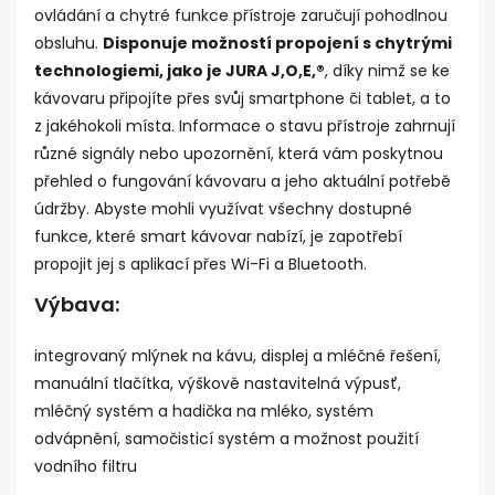
ovládání a chytré funkce přístroje zaručují pohodlnou
obsluhu.
Disponuje možností propojení s chytrými
technologiemi, jako je
JURA J,O,E,®
, díky nimž se ke
kávovaru připojíte přes svůj smartphone či tablet, a to
z jakéhokoli místa. Informace o stavu přístroje zahrnují
různé signály nebo upozornění, která vám poskytnou
přehled o fungování kávovaru a jeho aktuální potřebě
údržby. Abyste mohli využívat všechny dostupné
funkce, které smart kávovar nabízí, je zapotřebí
propojit jej s aplikací přes Wi-Fi a Bluetooth.
Výbava:
integrovaný mlýnek na kávu, displej a mléčné řešení,
manuální tlačítka, výškově nastavitelná výpusť,
mléčný systém a hadička na mléko, systém
odvápnění, samočisticí systém a možnost použití
vodního filtru