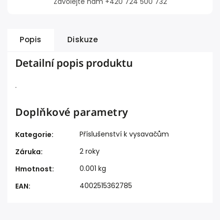
Zavolejte nám +420 724 500 732
Popis
Diskuze
Detailní popis produktu
.
Doplňkové parametry
Příslušenství k vysavačům
Kategorie
:
2 roky
Záruka
:
0.001 kg
Hmotnost
:
4002515362785
EAN
: