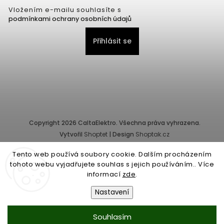
Vložením e-mailu souhlasíte s
podmínkami ochrany osobních údajů
Přihlásit se
Copyright 2026
CaltaElektro
. Všechna práva vyhrazena.
Vytvořil
Shoptet
| Design
Shoptak.cz
Tento web používá soubory cookie. Dalším procházením
Provozovatel e-shopu: CALTA - K, s.r.o., IČ: 25155822, Pernerova
tohoto webu vyjadřujete souhlas s jejich používáním.. Více
10/32, Karlín, 186 00 Praha.
informací
zde
.
Společnost je zapsána v obchodním rejstříku vedeném Městským
soudem v Praze - oddíl C, vložka 87218.
Nastavení
Obchodní podmínky
|
Ochrana osobních údajů
Souhlasím