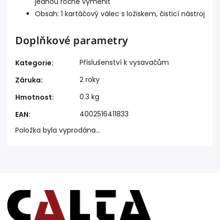
jednou ročně vyměnit
Obsah: 1 kartáčový válec s ložiskem, čisticí nástroj
Doplňkové parametry
Příslušenství k vysavačům
Kategorie
:
2 roky
Záruka
:
0.3 kg
Hmotnost
:
4002516411833
EAN
:
Položka byla vyprodána…