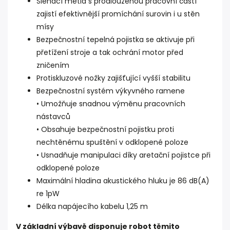
Šlehací metla s prodlouženou pracovní částí
zajistí efektivnější promíchání surovin i u stěn
mísy
Bezpečnostní tepelná pojistka se aktivuje při
přetížení stroje a tak ochrání motor před
zničením
Protiskluzové nožky zajišťující vyšší stabilitu
Bezpečnostní systém výkyvného ramene
• Umožňuje snadnou výměnu pracovních
nástavců
• Obsahuje bezpečnostní pojistku proti
nechtěnému spuštění v odklopené poloze
• Usnadňuje manipulaci díky aretační pojistce při
odklopené poloze
Maximální hladina akustického hluku je 86 dB(A)
re 1pW
Délka napájecího kabelu 1,25 m
V základní výbavě disponuje robot těmito