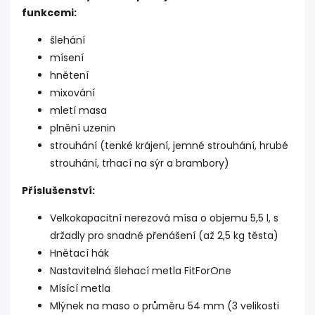
funkcemi:
šlehání
mísení
hnětení
mixování
mletí masa
plnění uzenin
strouhání (tenké krájení, jemné strouhání, hrubé
strouhání, trhací na sýr a brambory)
Příslušenství:
Velkokapacitní nerezová mísa o objemu 5,5 l, s
držadly pro snadné přenášení (až 2,5 kg těsta)
Hnětací hák
Nastavitelná šlehací metla FitForOne
Mísící metla
Mlýnek na maso o průměru 54 mm (3 velikosti