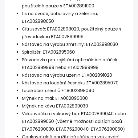
použitelné pouze s ETA002891000
Lis na ovoce, bobuloviny a zeleninu;
ETA002898050
Citrusovač; ETA002898020, použitelný pouze s
převodovkou ETA002899999
Nástavec na výrobu zmrzliny; ETA002898030
Spiralizér; ETA002895060
Převodovka pro zajištění optimálních otáček
ETA002899999 nebo ETA102899999
Nástavec na výrobu uzenin ETA002891020
Nástavec na loupání česneku ETA002895070
Louskáček ořechů ETA002898040
Mlýnek na mák ETA002896000
Mlýnek na kávu ETA002899030
Vakuovačka a vakuový box ETA002899040 nebo
ETA002899050 (včetně možnosti dalších boxů
ETA076290030, ETA076290040, ETA076290050)
Opakovatelně použitelné sáčky na vakuování