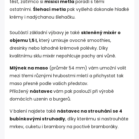
těst, zatímco si
mísící metla
poradí s těmi
ostatními.
Šlehací metla
pak vyšlehá dokonale hladké
krémy i nadýchanou šlehačku.
Součástí základní výbavy je také
skleněný mixér o
objemu 1,5 l,
který umixuje ovocné smoothies,
dresinky nebo lahodné krémové polévky. Díky
kvalitnímu sklu mixér nepohlcuje pachy ani vůně.
Mlýnek na maso
(průměr 54 mm) vám umožní volit
mezi třemi různými hrubostmi mletí a přichystat tak
maso přesně podle vašich představ.
Přiložený
nástavec
vám pak poslouží při výrobě
domácích uzenin a burgerů.
V balení najdete také
nástavec na strouhání se 4
bubínkovými struhadly
, díky kterému si nastrouháte
mrkev, cuketu i brambory na poctivé bramboráky.