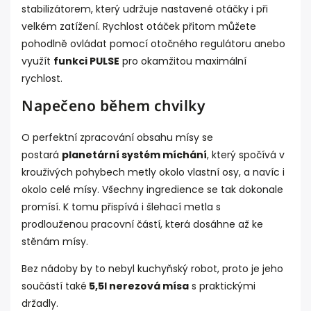
stabilizátorem, který udržuje nastavené otáčky i při
velkém zatížení. Rychlost otáček přitom můžete
pohodlně ovládat pomocí otočného regulátoru anebo
využít
funkci PULSE
pro okamžitou maximální
rychlost.
Napečeno během chvilky
O perfektní zpracování obsahu mísy se
postará
planetární systém míchání
, který spočívá v
krouživých pohybech metly okolo vlastní osy, a navíc i
okolo celé mísy. Všechny ingredience se tak dokonale
promísí. K tomu přispívá i šlehací metla s
prodlouženou pracovní částí, která dosáhne až ke
stěnám mísy.
Bez nádoby by to nebyl kuchyňský robot, proto je jeho
součástí také
5,5l nerezová mísa
s praktickými
držadly.