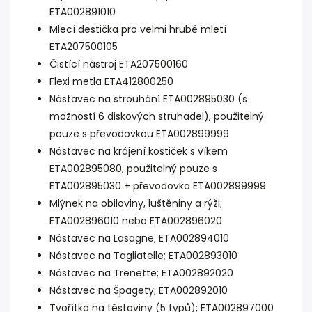
ETA002891010
Mlecí destička pro velmi hrubé mletí
ETA207500105
Čistící nástroj ETA207500160
Flexi metla ETA412800250
Nástavec na strouhání ETA002895030 (s
možností 6 diskových struhadel), použitelný
pouze s převodovkou ETA002899999
Nástavec na krájení kostiček s víkem
ETA002895080, použitelný pouze s
ETA002895030 + převodovka ETA002899999
Mlýnek na obiloviny, luštěniny a rýži;
ETA002896010 nebo ETA002896020
Nástavec na Lasagne; ETA002894010
Nástavec na Tagliatelle; ETA002893010
Nástavec na Trenette; ETA002892020
Nástavec na Špagety; ETA002892010
Tvořítka na těstoviny (5 typů); ETA002897000