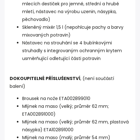
mlecích destiček pro jemné, střední a hrubé
mletí, nástavec na výrobu uzenin, násypka,
pěchovadlo)
Skleněný mixér 1,5 l (nepohlcuje pachy a barvy
mixovaných potravin)
Nástavec na strouhání se 4 bubínkovými
struhadly s integrovaným ochranným krytem
usměrňující odletující části potravin
DOKOUPITELNÉ PŘÍSLUŠENSTVÍ
, (není součástí
balení)
Brousek na nože ETA002899010
Mlýnek na maso (velký; průměr 62 mm;
ETA002891000)
Mlýnek na maso (velký; průměr 62 mm, plastová
násypka) ETA102891000
Mlýnek na maso (malý; průměr 54 mm)