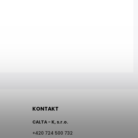
KONTAKT
CALTA - K, s.r.o.
+420 724 500 732