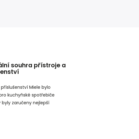
lní souhra přístroje a
šenství
 příslušenství Miele bylo
pro kuchyňské spotřebiče
y byly zaručeny nejlepší