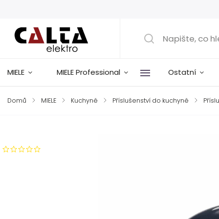
MIELE
MIELE Professional
Ostatní
Domů
/
MIELE
/
Kuchyně
/
Příslušenství do kuchyně
/
Přísl
Značka:
Miele
Neohodnoceno