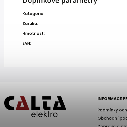
Doplňkové parametry
Kategorie
:
Záruka
:
Hmotnost
:
EAN
:
INFORMACE P
Podmínky och
Obchodní po
Doprava a pl