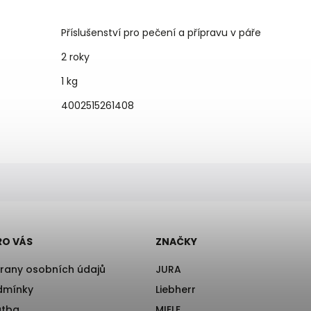
Příslušenství pro pečení a přípravu v páře
2 roky
1 kg
4002515261408
RO VÁS
ZNAČKY
rany osobních údajů
JURA
dmínky
Liebherr
atba
MIELE