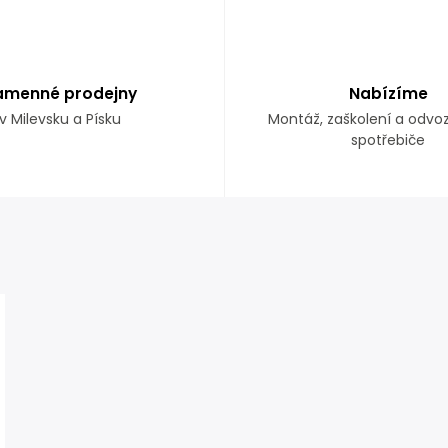
amenné prodejny
Nabízíme
v Milevsku a Písku
Montáž, zaškolení a odvo
spotřebiče