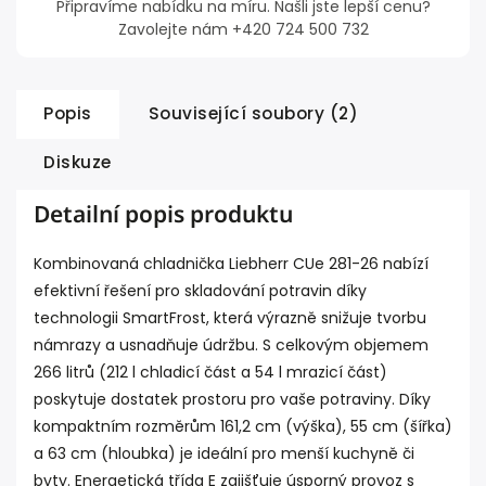
Připravíme nabídku na míru. Našli jste lepší cenu?
Zavolejte nám +420 724 500 732
Popis
Související soubory (2)
Diskuze
Detailní popis produktu
Kombinovaná chladnička
Liebherr
CUe 281-26 nabízí
efektivní řešení pro skladování potravin díky
technologii SmartFrost, která výrazně snižuje tvorbu
námrazy a usnadňuje údržbu. S celkovým objemem
266 litrů (212 l chladicí část a 54 l mrazicí část)
poskytuje dostatek prostoru pro vaše potraviny. Díky
kompaktním rozměrům 161,2 cm (výška), 55 cm (šířka)
a 63 cm (hloubka) je ideální pro menší kuchyně či
byty. Energetická třída E zajišťuje úsporný provoz s