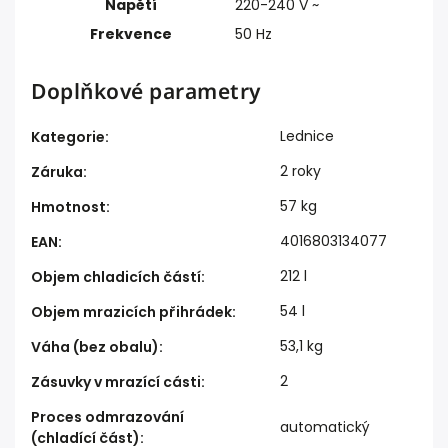
Napětí
220-240 V ~
Frekvence
50 Hz
Doplňkové parametry
Lednice
Kategorie
:
2 roky
Záruka
:
57 kg
Hmotnost
:
4016803134077
EAN
:
212 l
Objem chladicích částí
:
54 l
Objem mrazicích přihrádek
:
53,1 kg
Váha (bez obalu)
:
2
Zásuvky v mrazící cásti
:
Proces odmrazování
automatický
(chladící část)
: