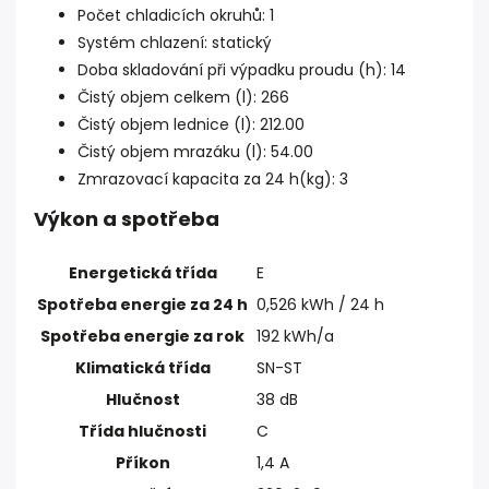
Počet chladicích okruhů: 1
Systém chlazení: statický
Doba skladování při výpadku proudu (h): 14
Čistý objem celkem (l): 266
Čistý objem lednice (l): 212.00
Čistý objem mrazáku (l): 54.00
Zmrazovací kapacita za 24 h(kg): 3
Výkon a spotřeba
Energetická třída
E
Spotřeba energie za 24 h
0,526 kWh / 24 h
Spotřeba energie za rok
192 kWh/a
Klimatická třída
SN-ST
Hlučnost
38 dB
Třída hlučnosti
C
Příkon
1,4 A