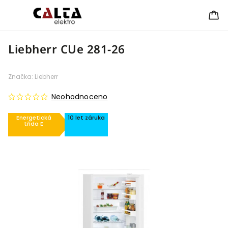
Liebherr CUe 281-26
Značka:
Liebherr
Neohodnoceno
Energetická
10 let záruka
třída E