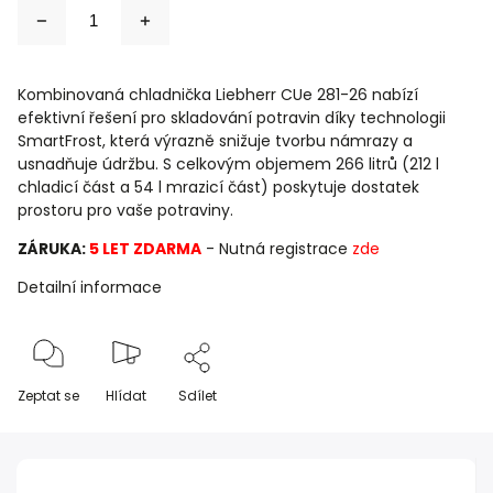
Kombinovaná chladnička
Liebherr
CUe 281-26 nabízí
efektivní řešení pro skladování potravin díky technologii
SmartFrost, která výrazně snižuje tvorbu námrazy a
usnadňuje údržbu. S celkovým objemem 266 litrů (212 l
chladicí část a 54 l mrazicí část) poskytuje dostatek
prostoru pro vaše potraviny.
ZÁRUKA:
5 LET ZDARMA
- Nutná registrace
zde
Detailní informace
Zeptat se
Hlídat
Sdílet