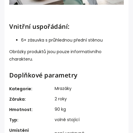
Vnitřní uspořádání:
6× zásuvka s průhlednou přední stěnou
Obrázky produktů jsou pouze informativního
charakteru.
Doplňkové parametry
Mrazáky
Kategorie
:
2 roky
Záruka
:
90 kg
Hmotnost
:
volně stojící
Typ
:
Umístění