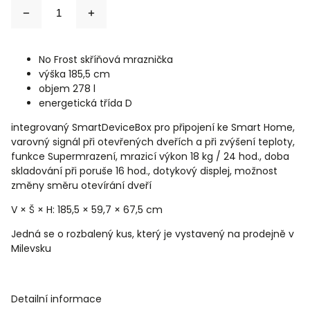
No Frost skříňová mraznička
výška 185,5 cm
objem 278 l
energetická třída D
integrovaný SmartDeviceBox pro připojení ke Smart Home,
varovný signál při otevřených dveřích a při zvýšení teploty,
funkce Supermrazení, mrazicí výkon 18 kg / 24 hod., doba
skladování při poruše 16 hod., dotykový displej, možnost
změny směru otevírání dveří
V × Š × H: 185,5 × 59,7 × 67,5 cm
Jedná se o rozbalený kus, který je vystavený na prodejně v
Milevsku
Detailní informace