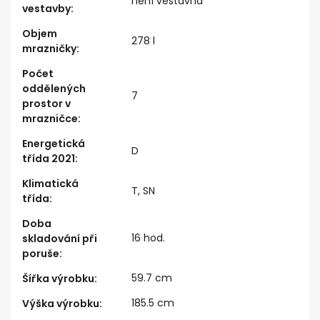
není vestavná
vestavby
:
Objem
278 l
mrazničky
:
Počet
oddělených
7
prostor v
mrazničce
:
Energetická
D
třída 2021
:
Klimatická
T, SN
třída
:
Doba
16 hod.
skladování při
poruše
:
59.7 cm
Šířka výrobku
:
185.5 cm
Výška výrobku
: