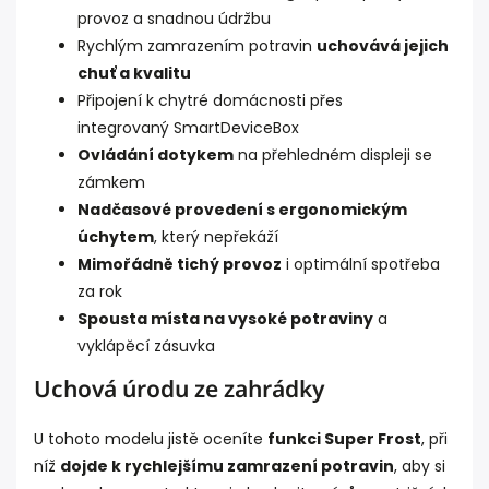
provoz a snadnou údržbu
Rychlým zamrazením potravin
uchovává jejich
chuť a kvalitu
Připojení k chytré domácnosti přes
integrovaný SmartDeviceBox
Ovládání dotykem
na přehledném displeji se
zámkem
Nadčasové provedení s ergonomickým
úchytem
, který nepřekáží
Mimořádně tichý provoz
i optimální spotřeba
za rok
Spousta místa na vysoké potraviny
a
vyklápěcí zásuvka
Uchová úrodu ze zahrádky
U tohoto modelu jistě oceníte
funkci Super Frost
, při
níž
dojde k rychlejšímu zamrazení potravin
, aby si