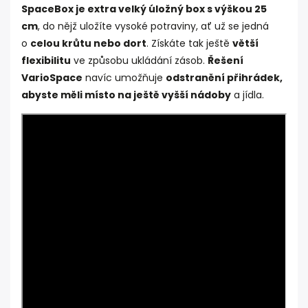
SpaceBox je extra velký úložný box s výškou 25
cm
, do nějž uložíte vysoké potraviny, ať už se jedná
o
celou krůtu nebo dort
. Získáte tak ještě
větší
flexibilitu
ve způsobu ukládání zásob.
Řešení
VarioSpace
navíc umožňuje
odstranění přihrádek,
abyste měli místo na ještě vyšší nádoby
a jídla.