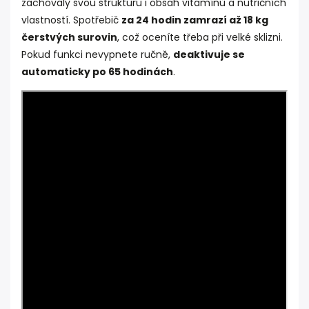
zachovaly svou strukturu i obsah vitamínů a nutričních
vlastností. Spotřebič
za 24 hodin zamrazí až 18 kg
čerstvých surovin
, což oceníte třeba při velké sklizni.
Pokud funkci nevypnete ručně,
deaktivuje se
automaticky po 65 hodinách
.