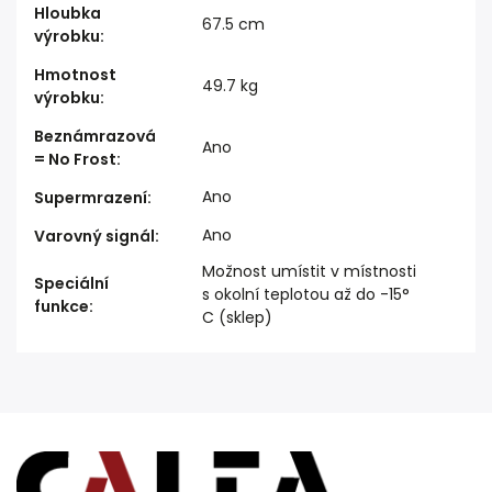
Hloubka
67.5 cm
výrobku
:
Hmotnost
49.7 kg
výrobku
:
Beznámrazová
Ano
= No Frost
:
Ano
Supermrazení
:
Ano
Varovný signál
:
Možnost umístit v místnosti
Speciální
s okolní teplotou až do -15°
funkce
:
C (sklep)