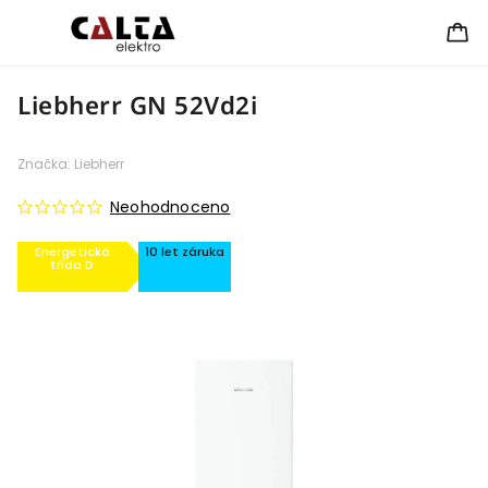
Liebherr GN 52Vd2i
Značka:
Liebherr
Neohodnoceno
Energetická
10 let záruka
třída D