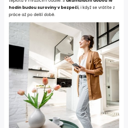
teplota v mrazicím oddíle. S
akumulační dobou 16
hodin budou suroviny v bezpečí
, i když se vrátíte z
práce až po delší době.