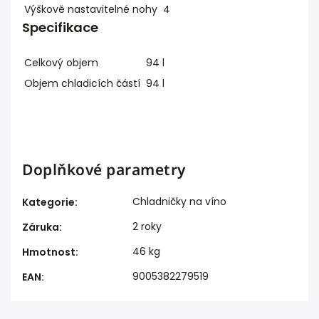
Výškově nastavitelné nohy
4
Specifikace
Celkový objem
94 l
Objem chladicích částí
94 l
Doplňkové parametry
Chladničky na víno
Kategorie
:
2 roky
Záruka
:
46 kg
Hmotnost
:
9005382279519
EAN
: