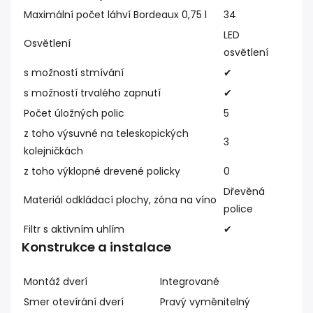
Maximální počet láhví Bordeaux 0,75 l
34
LED
Osvětlení
osvětlení
s možností stmívání
✔
s možností trvalého zapnutí
✔
Počet úložných polic
5
z toho výsuvné na teleskopických
3
kolejničkách
z toho výklopné drevené policky
0
Dřevěná
Materiál odkládací plochy, zóna na víno
police
Filtr s aktivním uhlím
✔
Konstrukce a instalace
Montáž dverí
Integrované
Smer otevírání dverí
Pravý vyměnitelný