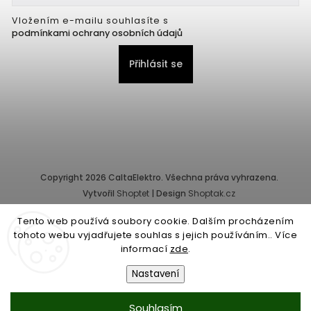
Vložením e-mailu souhlasíte s
podmínkami ochrany osobních údajů
Přihlásit se
Copyright 2026
CaltaElektro
. Všechna práva vyhrazena.
Vytvořil
Shoptet
| Design
Shoptak.cz
Tento web používá soubory cookie. Dalším procházením
Provozovatel e-shopu: CALTA - K, s.r.o., IČ: 25155822, Pernerova
tohoto webu vyjadřujete souhlas s jejich používáním.. Více
10/32, Karlín, 186 00 Praha.
informací
zde
.
Společnost je zapsána v obchodním rejstříku vedeném Městským
soudem v Praze - oddíl C, vložka 87218.
Nastavení
Obchodní podmínky
|
Ochrana osobních údajů
Souhlasím