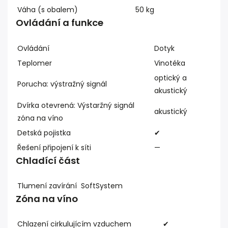
Váha (s obalem)
50 kg
Ovládání a funkce
Ovládání
Dotyk
Teplomer
Vinotéka
optický a
Porucha: výstražný signál
akustický
Dvírka otevrená: Výstaržný signál
akustický
zóna na víno
Detská pojistka
✔
Řešení připojení k síti
—
Chladící část
Tlumení zavírání
SoftSystem
Zóna na víno
Chlazení cirkulujícím vzduchem
✔