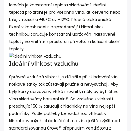
lahvích je konstantní teplota skladování. Ideální
teplota pro zrání je pro všechna vína, ať červená nebo
bílá, v rozsahu +10°C až +12°C. Přesné elektronické
řízení v kombinaci s nejmodernější klimatickou
technikou zaručuje konstantní udržování nastavené
teploty ve vnitřním prostoru i při velkém kolísání okolní
teploty.
Ideální vlhkost vzduchu
Správná vzdušná vlhkost je důležitá při skladování vín.
Korkové zátky tak zůstávají pružné a nevysychají. Aby
byly korky udržovány vlhké i zevnitř, měly by být láhve
vína skladovány horizontálně. Se vzdušnou vlhkostí
přesahující 50 % zaručují chladničky na víno nejlepší
podmínky. Podle potřeby lze vzdušnou vlhkost v
klimatizovaných chladničkách na víno ještě zvýšit nad
standardizovanou úroveň přepnutím ventilátoru z