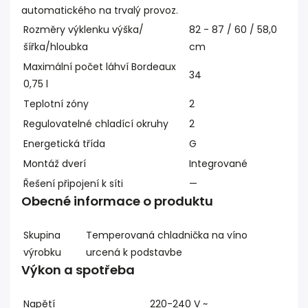
automatického na trvalý provoz.
Rozměry výklenku výška/
82 - 87 / 60 / 58,0
šířka/hloubka
cm
Maximální počet láhví Bordeaux
34
0,75 l
Teplotní zóny
2
Regulovatelné chladící okruhy
2
Energetická třída
G
Montáž dverí
Integrované
Řešení připojení k síti
—
Obecné informace o produktu
Skupina
Temperovaná chladnička na víno
výrobku
urcená k podstavbe
Výkon a spotřeba
Napětí
220-240 V ~