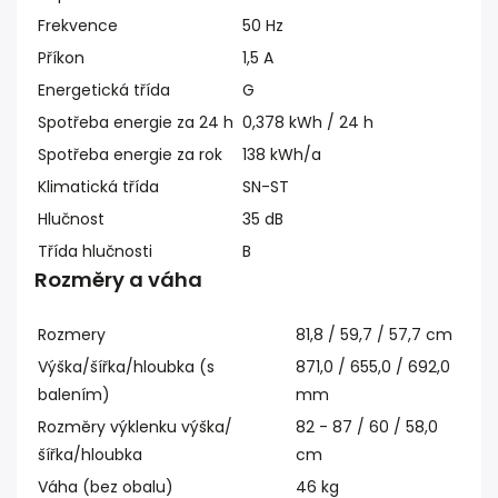
Frekvence
50 Hz
Příkon
1,5 A
Energetická třída
G
Spotřeba energie za 24 h
0,378 kWh / 24 h
Spotřeba energie za rok
138 kWh/a
Klimatická třída
SN-ST
Hlučnost
35 dB
Třída hlučnosti
B
Rozměry a váha
Rozmery
81,8 / 59,7 / 57,7 cm
Výška/šířka/hloubka (s
871,0 / 655,0 / 692,0
balením)
mm
Rozměry výklenku výška/
82 - 87 / 60 / 58,0
šířka/hloubka
cm
Váha (bez obalu)
46 kg