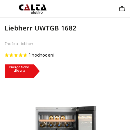
Liebherr UWTGB 1682
Značka:
Liebherr
1 hodnocení
Energetická
třída G