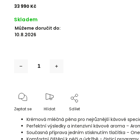
33 990 Kč
Skladem
Můžeme doručit do:
10.8.2026
Zeptat se
Hlídat
Sdílet
Krémová mléčná pěna pro nejrůznější kávové speci
Perfektní výsledky a intenzivní kávové aroma – Ar
Současná příprava jedním stisknutím tlačítka –
One
Komfortní čištění k péči a údržbě - čisticí programy