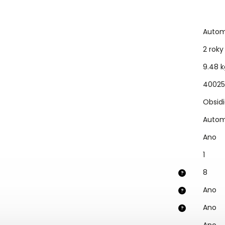
Autom
2 roky
9.48 k
40025
Obsidi
Autom
Ano
1
8
?
Ano
?
Ano
?
Ano