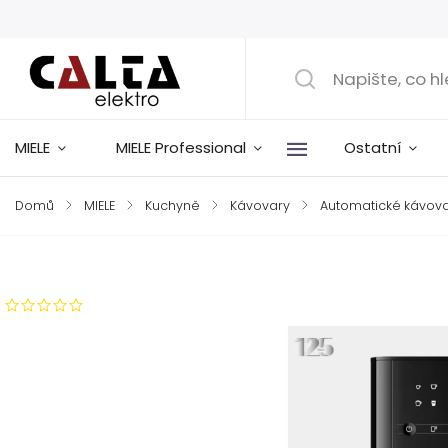
MIELE
MIELE Professional
Ostatní
Domů
/
MIELE
/
Kuchyně
/
Kávovary
/
Automatické kávov
Značka:
Miele
Neohodnoceno