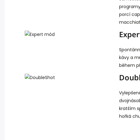
programy
porcí cap
macchiat
Exper
Spontánní
kávy a mn
během př
Doub
Vylepšené
dvojnáso
kratším s
hořká chu