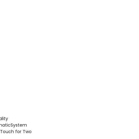
ality
omaticSystem
Touch for Two