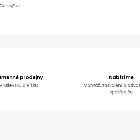
FiConn@ct
amenné prodejny
Nabízíme
v Milevsku a Písku
Montáž, zaškolení a odvo
spotřebiče