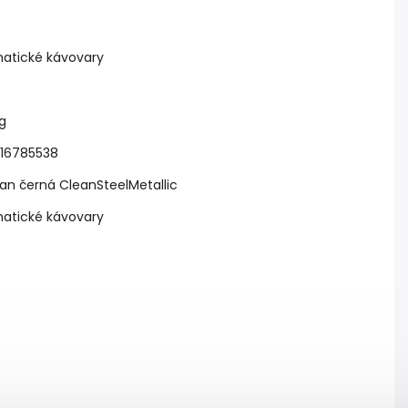
atické kávovary
g
16785538
an černá CleanSteelMetallic
atické kávovary