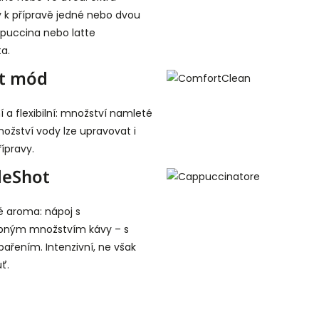
 k přípravě jedné nebo dvou
puccina nebo latte
a.
t mód
 a flexibilní: množství namleté
ožství vody lze upravovat i
ípravy.
leShot
 aroma: nápoj s
bným množstvím kávy – s
pařením. Intenzivní, ne však
ť.