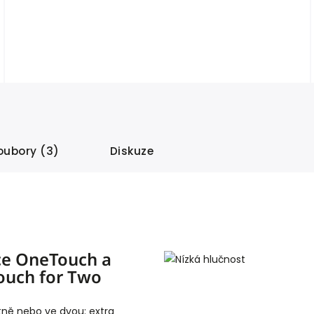
oubory (3)
Diskuze
e OneTouch a
ouch for Two
ně nebo ve dvou: extra