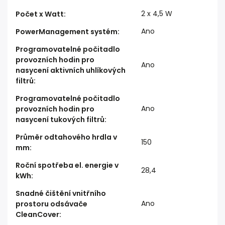
2 x 4,5 W
Počet x Watt
:
Ano
PowerManagement systém
:
Programovatelné počitadlo
provozních hodin pro
Ano
nasycení aktivních uhlíkových
filtrů
:
Programovatelné počitadlo
Ano
provozních hodin pro
nasycení tukových filtrů
:
Průměr odtahového hrdla v
150
mm
:
Roční spotřeba el. energie v
28,4
kWh
:
Snadné čištění vnitřního
Ano
prostoru odsávače
CleanCover
: