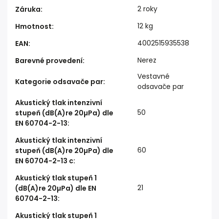
2 roky
Záruka
:
12 kg
Hmotnost
:
4002515935538
EAN
:
Nerez
Barevné provedení
:
Vestavné
Kategorie odsavače par
:
odsavače par
Akustický tlak intenzivní
50
stupeň (dB(A)re 20µPa) dle
EN 60704-2-13
:
Akustický tlak intenzivní
60
stupeň (dB(A)re 20µPa) dle
EN 60704-2-13 c
:
Akustický tlak stupeň 1
21
(dB(A)re 20µPa) dle EN
60704-2-13
:
Akustický tlak stupeň 1