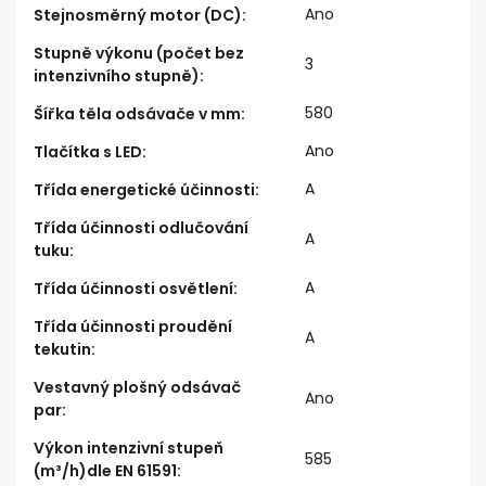
Ano
Stejnosměrný motor (DC)
:
Stupně výkonu (počet bez
3
intenzivního stupně)
:
580
Šířka těla odsávače v mm
:
Ano
Tlačítka s LED
:
A
Třída energetické účinnosti
:
Třída účinnosti odlučování
A
tuku
:
A
Třída účinnosti osvětlení
:
Třída účinnosti proudění
A
tekutin
:
Vestavný plošný odsávač
Ano
par
:
Výkon intenzivní stupeň
585
(m³/h)dle EN 61591
: