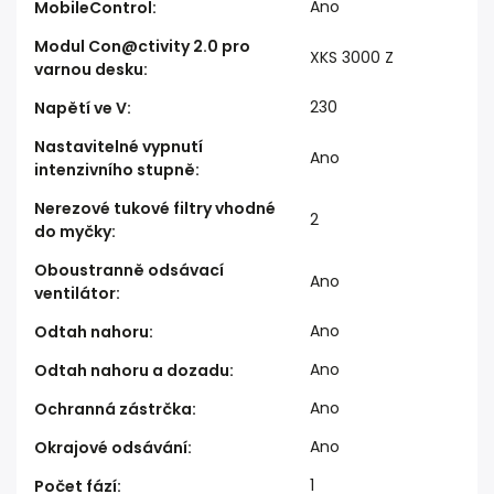
Ano
MobileControl
:
Modul Con@ctivity 2.0 pro
XKS 3000 Z
varnou desku
:
230
Napětí ve V
:
Nastavitelné vypnutí
Ano
intenzivního stupně
:
Nerezové tukové filtry vhodné
2
do myčky
:
Oboustranně odsávací
Ano
ventilátor
:
Ano
Odtah nahoru
:
Ano
Odtah nahoru a dozadu
:
Ano
Ochranná zástrčka
:
Ano
Okrajové odsávání
:
1
Počet fází
: