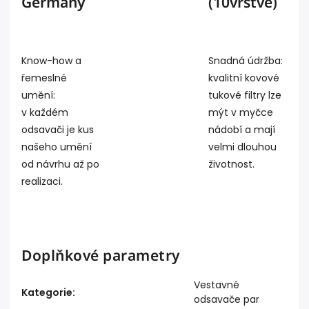
Germany
(10vrstvé)
Know-how a
Snadná údržba:
řemeslné
kvalitní kovové
umění:
tukové filtry lze
v každém
mýt v myčce
odsavači je kus
nádobí a mají
našeho umění
velmi dlouhou
od návrhu až po
životnost.
realizaci.
Doplňkové parametry
Vestavné
Kategorie
:
odsavače par