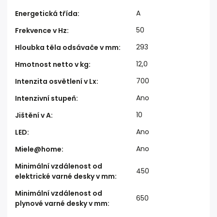
A
Energetická třída
:
50
Frekvence v Hz
:
293
Hloubka těla odsávače v mm
:
12,0
Hmotnost netto v kg
:
700
Intenzita osvětlení v Lx
:
Ano
Intenzivní stupeň
:
10
Jištění v A
:
Ano
LED
:
Ano
Miele@home
:
Minimální vzdálenost od
450
elektrické varné desky v mm
:
Minimální vzdálenost od
650
plynové varné desky v mm
: