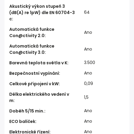
Akustický výkon stupeň 3
64
(dB(A) re 1pW) dle EN 60704-3
c
:
Automatická funkce
Ano
Con@ctivity 2.0
:
Automatická funkce
Ano
Con@ctivity 3.0
:
3.500
Barevná teplota světla v K
:
Ano
Bezpečnostní vypínání
:
0,09
Celkové připojení v kW
:
Délka elektrického vedení v
1,5
m
:
Ano
Doběh 5/15 min.
:
Ano
ECO balíček
:
Ano
Elektronické řízení
: