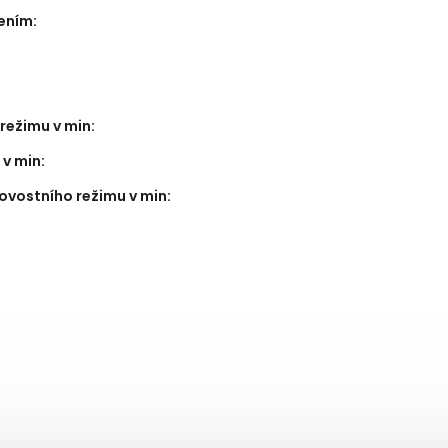
bením
:
režimu v min
:
 v min
:
ovostního režimu v min
: