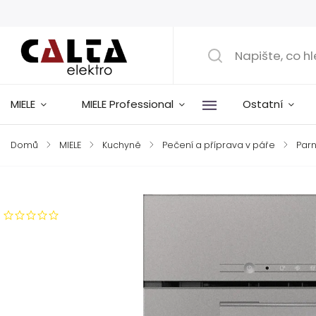
MIELE
MIELE Professional
Ostatní
Domů
/
MIELE
/
Kuchyně
/
Pečení a příprava v páře
/
Parn
Značka:
Miele
Neohodnoceno