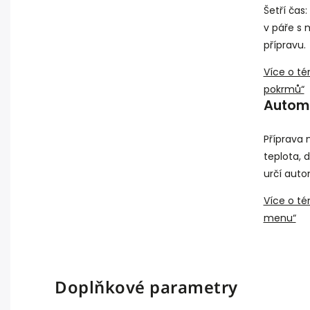
Šetří čas
v páře s m
přípravu.
Více o té
pokrmů“
Automa
Příprava 
teplota, 
určí auto
Více o t
menu“
Doplňkové parametry