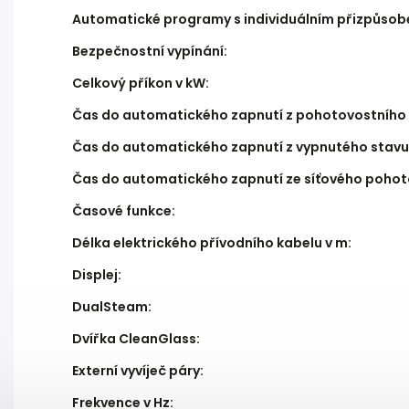
Automatické programy s individuálním přizpůso
Bezpečnostní vypínání
:
Celkový příkon v kW
:
Čas do automatického zapnutí z pohotovostního 
Čas do automatického zapnutí z vypnutého stavu
Čas do automatického zapnutí ze síťového pohot
Časové funkce
:
Délka elektrického přívodního kabelu v m
:
Displej
:
DualSteam
:
Dvířka CleanGlass
:
Externí vyvíječ páry
:
Frekvence v Hz
: