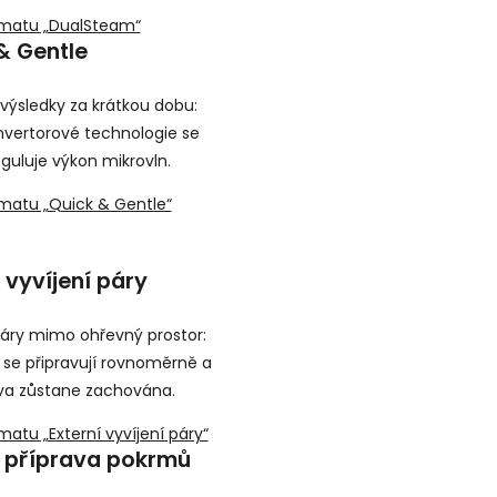
ématu „DualSteam“
& Gentle
 výsledky za krátkou dobu:
vertorové technologie se
eguluje výkon mikrovln.
matu „Quick & Gentle“
 vyvíjení páry
páry mimo ohřevný prostor:
 se připravují rovnoměrně a
rva zůstane zachována.
matu „Externí vyvíjení páry“
 příprava pokrmů