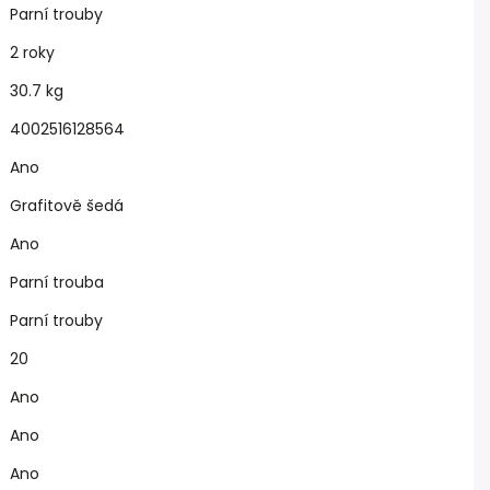
Parní trouby
2 roky
30.7 kg
4002516128564
Ano
Grafitově šedá
Ano
Parní trouba
Parní trouby
20
Ano
Ano
Ano