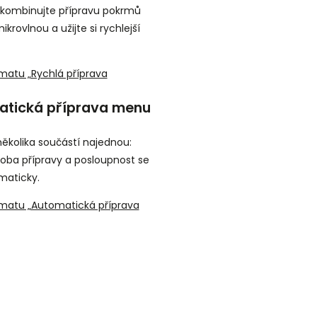
: kombinujte přípravu pokrmů
ikrovlnou a užijte si rychlejší
matu „Rychlá příprava
tická příprava menu
několika součástí najednou:
doba přípravy a posloupnost se
maticky.
ématu „Automatická příprava