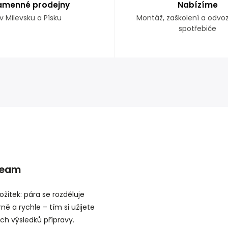
amenné prodejny
Nabízíme
v Milevsku a Písku
Montáž, zaškolení a odvo
spotřebiče
team
ožitek: pára se rozděluje
ě a rychle – tím si užijete
ch výsledků přípravy.