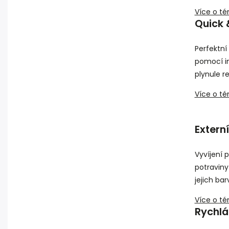
Více o t
Quick 
Perfektní
pomocí in
plynule r
Více o té
Externí
Vyvíjení 
potraviny
jejich ba
Více o té
Rychlá