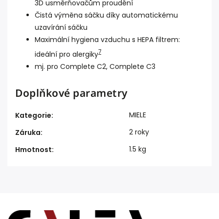
3D usměrňovačům proudění
Čistá výměna sáčku díky automatickému
uzavírání sáčku
Maximální hygiena vzduchu s HEPA filtrem:
7
ideální pro alergiky
mj. pro Complete C2, Complete C3
Doplňkové parametry
MIELE
Kategorie
:
2 roky
Záruka
:
1.5 kg
Hmotnost
: