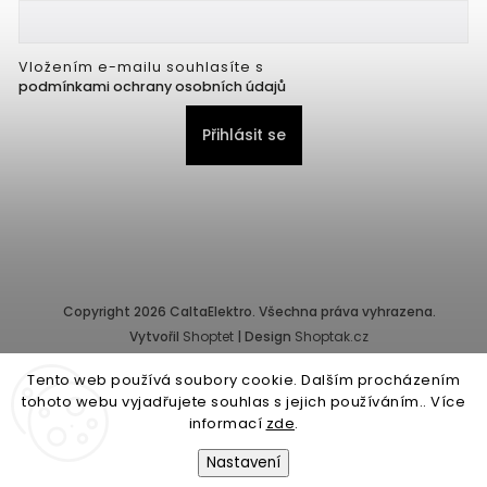
Vložením e-mailu souhlasíte s
podmínkami ochrany osobních údajů
Přihlásit se
Copyright 2026
CaltaElektro
. Všechna práva vyhrazena.
Vytvořil
Shoptet
| Design
Shoptak.cz
Tento web používá soubory cookie. Dalším procházením
Provozovatel e-shopu: CALTA - K, s.r.o., IČ: 25155822, Pernerova
tohoto webu vyjadřujete souhlas s jejich používáním.. Více
10/32, Karlín, 186 00 Praha.
informací
zde
.
Společnost je zapsána v obchodním rejstříku vedeném Městským
soudem v Praze - oddíl C, vložka 87218.
Nastavení