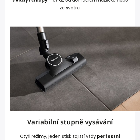
s vlasy i chlupy
– ať už od domácích mazlíčků nebo
ze svetru.
Variabilní stupně vysávání
Čtyři režimy, jeden stisk zajistí vždy
perfektní