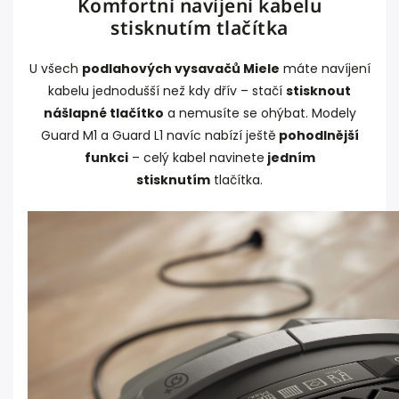
Komfortní navíjení kabelu
stisknutím tlačítka
U všech
podlahových vysavačů Miele
máte navíjení
kabelu jednodušší než kdy dřív – stačí
stisknout
nášlapné tlačítko
a nemusíte se ohýbat. Modely
Guard M1 a Guard L1 navíc nabízí ještě
pohodlnější
funkci
– celý kabel navinete
jedním
stisknutím
tlačítka.