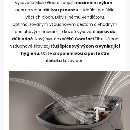
Vysavače Miele Guard spojují
maximální výkon
s
neomezenou
délkou provozu
– ideální pro úklid
větších ploch. Díky silnému ventilátoru,
optimalizovaným vzduchovým cestám a vhodným
podlahovým hubicím je každé vysávání
opravdu
důkladné
. Nový systém sáčků
ComfortFit
a účinné
vzduchové filtry zajišťují
špičkový výkon a vynikající
hygienu
. Užijte si
spolehlivou a perfektní
čistotu
každý den.