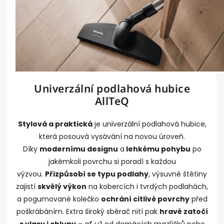
Univerzální podlahová hubice
AllTeQ
Stylová a praktická
je univerzální podlahová hubice,
která posouvá vysávání na novou úroveň.
Díky
modernímu designu
a
lehkému pohybu
po
jakémkoli povrchu si poradí s každou
výzvou.
Přizpůsobí se typu podlahy
, výsuvné štětiny
zajistí
skvělý výkon
na kobercích i tvrdých podlahách,
a pogumované kolečko
ochrání citlivé povrchy
před
poškrábáním. Extra široký sběrač nití pak
hravě zatočí