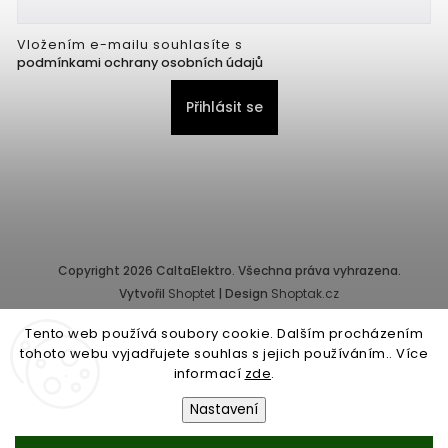
Vložením e-mailu souhlasíte s
podmínkami ochrany osobních údajů
Přihlásit se
Copyright 2026
CaltaElektro
. Všechna práva vyhrazena.
Vytvořil
Shoptet
| Design
Shoptak.cz
Tento web používá soubory cookie. Dalším procházením
Provozovatel e-shopu: CALTA - K, s.r.o., IČ: 25155822, Pernerova
tohoto webu vyjadřujete souhlas s jejich používáním.. Více
10/32, Karlín, 186 00 Praha.
informací
zde
.
Společnost je zapsána v obchodním rejstříku vedeném Městským
soudem v Praze - oddíl C, vložka 87218.
Nastavení
Obchodní podmínky
|
Ochrana osobních údajů