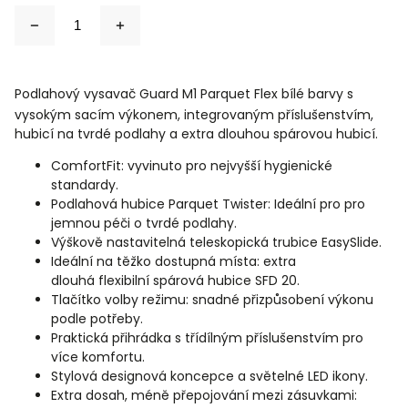
Podlahový vysavač Guard M1 Parquet Flex bílé barvy s
vysokým sacím výkonem, integrovaným příslušenstvím,
hubicí na tvrdé podlahy a extra dlouhou spárovou hubicí.
ComfortFit: vyvinuto pro nejvyšší hygienické
standardy.
Podlahová hubice Parquet Twister: Ideální pro pro
jemnou péči o tvrdé podlahy.
Výškově nastavitelná teleskopická trubice EasySlide.
Ideální na těžko dostupná místa: extra
dlouhá
flexibilní spárová hubice SFD 20.
Tlačítko volby režimu: snadné přizpůsobení výkonu
podle potřeby.
Praktická přihrádka s třídílným příslušenstvím pro
více komfortu.
Stylová designová koncepce a světelné LED ikony.
Extra dosah, méně přepojování mezi zásuvkami: