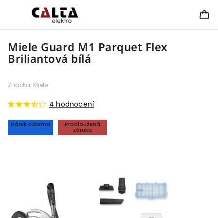
Miele Guard M1 Parquet Flex
Briliantová bílá
Značka:
Miele
4 hodnocení
Dárek zdarma
Prodloužená
záruka