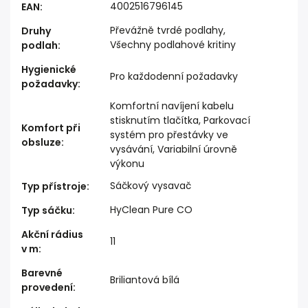
4002516796145
EAN
:
Převážně tvrdé podlahy,
Druhy
Všechny podlahové kritiny
podlah
:
Hygienické
Pro každodenní požadavky
požadavky
:
Komfortní navíjení kabelu
stisknutím tlačítka, Parkovací
Komfort při
systém pro přestávky ve
obsluze
:
vysávání, Variabilní úrovně
výkonu
Sáčkový vysavač
Typ přístroje
:
HyClean Pure CO
Typ sáčku
:
Akční rádius
11
v m
:
Barevné
Briliantová bílá
provedení
: