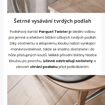
Šetrné vysávání tvrdých podlah
Podlahový kartáč
Parquet Twister j
e ideální volbou
pro jemné a efektivní čištění citlivých tvrdých podlah.
Díky otočnému a sklopnému kloubu nabízí vynikající
manévrovatelnost, takže se snadno dostanete i do
hůře přístupných koutů. Měkké přírodní štětiny hladce
kloužou po povrchu,
účinně odstraňují nečistoty
a
zároveň
chrání podlahu
před poškrábáním.