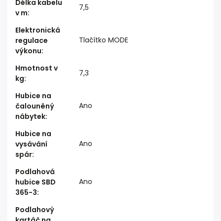
Délka kabelu
7,5
v m
:
Elektronická
Tlačítko MODE
regulace
výkonu
:
Hmotnost v
7,3
kg
:
Hubice na
Ano
čalouněný
nábytek
:
Hubice na
Ano
vysávání
spár
:
Podlahová
Ano
hubice SBD
365-3
:
Podlahový
kartáč na