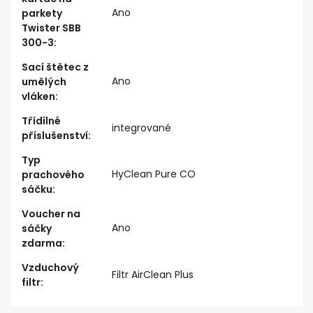
Ano
parkety
Twister SBB
300-3
:
Sací štětec z
Ano
umělých
vláken
:
Třídílné
integrované
příslušenství
:
Typ
HyClean Pure CO
prachového
sáčku
:
Voucher na
Ano
sáčky
zdarma
:
Vzduchový
Filtr AirClean Plus
filtr
: