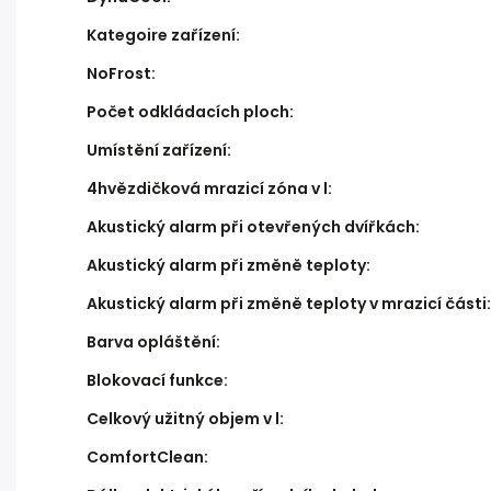
Kategoire zařízení
:
NoFrost
:
Počet odkládacích ploch
:
Umístění zařízení
:
4hvězdičková mrazicí zóna v l
:
Akustický alarm při otevřených dvířkách
:
Akustický alarm při změně teploty
:
Akustický alarm při změně teploty v mrazicí části
:
Barva opláštění
:
Blokovací funkce
:
Celkový užitný objem v l
:
ComfortClean
: