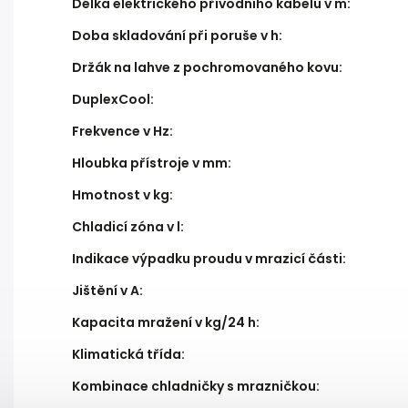
Délka elektrického přívodního kabelu v m
:
Doba skladování při poruše v h
:
Držák na lahve z pochromovaného kovu
:
DuplexCool
:
Frekvence v Hz
:
Hloubka přístroje v mm
:
Hmotnost v kg
:
Chladicí zóna v l
:
Indikace výpadku proudu v mrazicí části
:
Jištění v A
:
Kapacita mražení v kg/24 h
:
Klimatická třída
:
Kombinace chladničky s mrazničkou
: