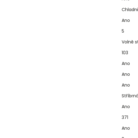
Chladni
Ano
5
Volně st
103
Ano
Ano
Ano
Stříbrn
Ano
371
Ano