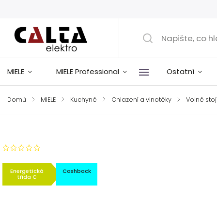
MIELE
MIELE Professional
Ostatní
Domů
/
MIELE
/
Kuchyně
/
Chlazení a vinotéky
/
Volně stoj
Značka:
Miele
Neohodnoceno
Energetická
Cashback
třída C