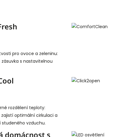
Fresh
tvosti pro ovoce a zeleninu:
 zásuvka s nastavitelnou
Cool
é rozdělení teploty:
 zajistí optimální cirkulaci a
í studeného vzduchu.
á domácnost s