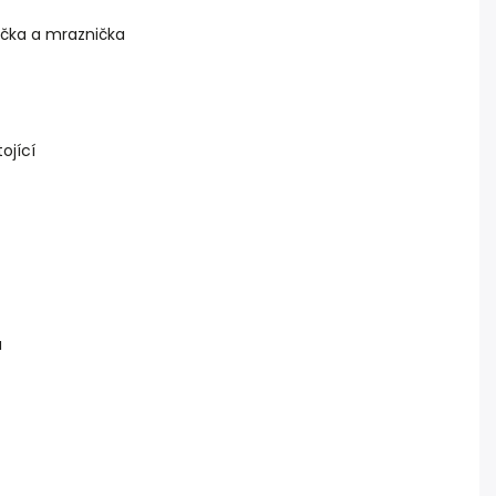
čka a mraznička
ojící
á