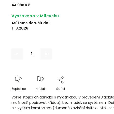
44 990 Kč
Vystaveno v Milevsku
Můžeme doručit do:
11.8.2026
Zeptat se
Hlídat
Sdílet
Volně stojící chladnička s mrazničkou v provedení Black
možností popisovat křídou), bez madel, se systémem Dail
a s vyšším komfortem (tlumené zavírání dvířek SoftClose