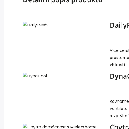
Daily
Více čers
prostorná
vlhkostí.
Dyna
Rovnoměrn
ventilátor
rozptýlen
Chytr