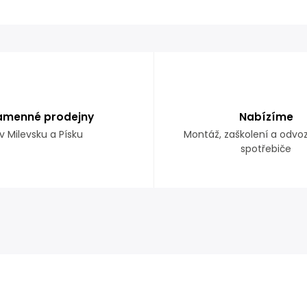
amenné prodejny
Nabízíme
v Milevsku a Písku
Montáž, zaškolení a odvo
spotřebiče