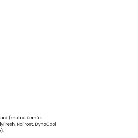
Board (matná černá s
yFresh, NoFrost, DynaCool
).