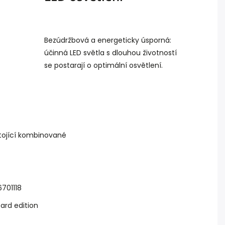
Bezúdržbová a energeticky úsporná:
účinná LED světla s dlouhou životností
se postarají o optimální osvětlení.
tojící kombinované
701118
ard edition