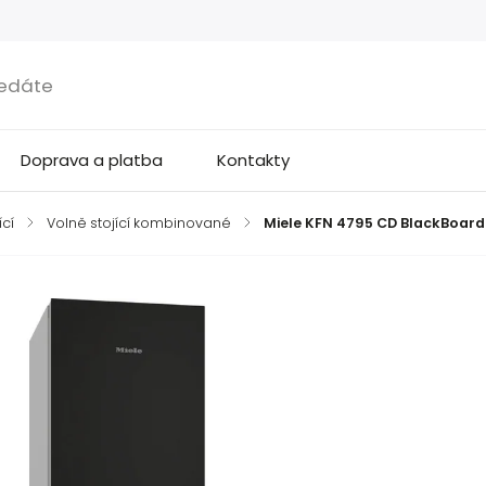
Doprava a platba
Kontakty
ící
/
Volně stojící kombinované
/
Miele KFN 4795 CD BlackBoard