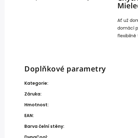
Miel
Ať už do
domácí př
flexibilně
Doplňkové parametry
Kategorie
:
Záruka
:
Hmotnost
:
EAN
:
Barva čelní stěny
:
DynaCool
: