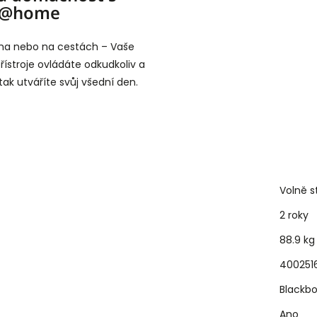
e@home
ma nebo na cestách – Vaše
ístroje ovládáte odkudkoliv a
 tak utváříte svůj všední den.
Volně s
2 roky
88.9 kg
4002516
Blackbo
Ano