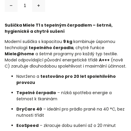
Sušička Miele T1 s tepelným čerpadlem – šetrné,
hygienické a chytré sušení
Moderní sušička s kapacitou
9 kg
kombinuje úspornou
technologii
tepelného čerpadla
, chytré funkce
Miele@home
a šetrné programy pro každý typ textilie.
Model odpovídající původní energetické třídě
A+++
(nově
C) zaručuje dlouhodobou spolehlivost i maximální účinnost.
Navrženo a
testováno pro 20 let spolehlivého
provozu
Tepelné čerpadlo
– nízká spotřeba energie a
šetrnost k tkaninám
DryCare 40
– ideální pro prádlo prané na 40 °C, bez
nutnosti třídit
EcoSpeed
– zkracuje dobu sušení až o 20 minut