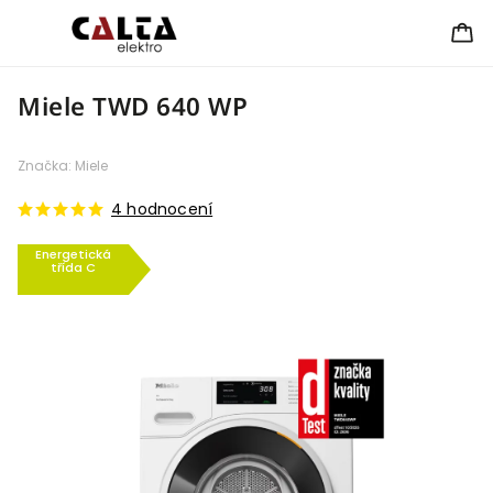
Miele TWD 640 WP
Značka:
Miele
4 hodnocení
Energetická
třída C