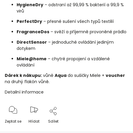
HygieneDry
– odstraní až 99,99 % bakterií a 99,9 %
virů
PerfectDry
– přesné sušení všech typů textilií
FragranceDos
– svěží a příjemně provoněné prádlo
DirectSensor
– jednoduché ovládání jediným
dotykem
Miele@home
– chytré propojení a vzdálené
ovládání
Dárek k nákupu:
vůně
Aqua
do sušičky Miele +
voucher
na druhý flakón vůně.
Detailní informace
Zeptat se
Hlídat
Sdílet