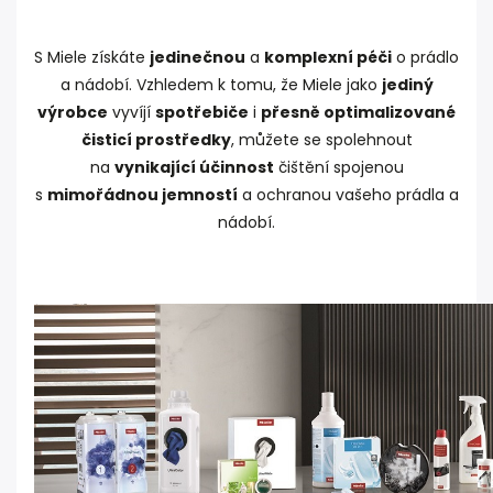
S Miele získáte
jedinečnou
a
komplexní péči
o prádlo
a nádobí. Vzhledem k tomu, že Miele jako
jediný
výrobce
vyvíjí
spotřebiče
i
přesně optimalizované
čisticí prostředky
, můžete se spolehnout
na
vynikající účinnost
čištění spojenou
s
mimořádnou jemností
a ochranou vašeho prádla a
nádobí.