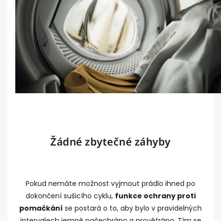
Žádné zbytečné záhyby
Pokud nemáte možnost vyjmout prádlo ihned po
dokončení sušicího cyklu,
funkce ochrany proti
pomačkání
se postará o to, aby bylo v pravidelných
intervalech jemně načechráno a provětráno. Tím se