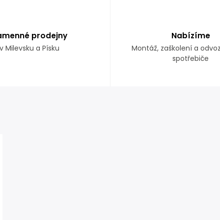
amenné prodejny
Nabízíme
v Milevsku a Písku
Montáž, zaškolení a odvo
spotřebiče