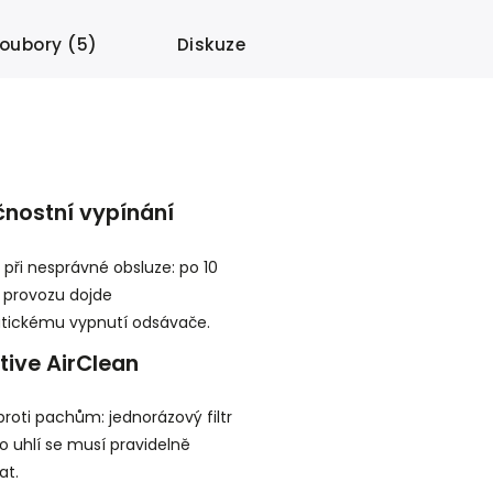
soubory (5)
Diskuze
nostní vypínání
i při nesprávné obsluze: po 10
 provozu dojde
tickému vypnutí odsávače.
ctive AirClean
 proti pachům: jednorázový filtr
ho uhlí se musí pravidelně
t.