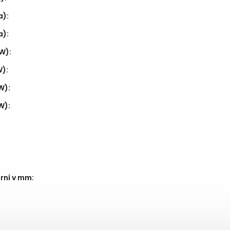
a)
:
a)
:
pW)
:
W)
:
pW)
:
pW)
:
rní v mm
: