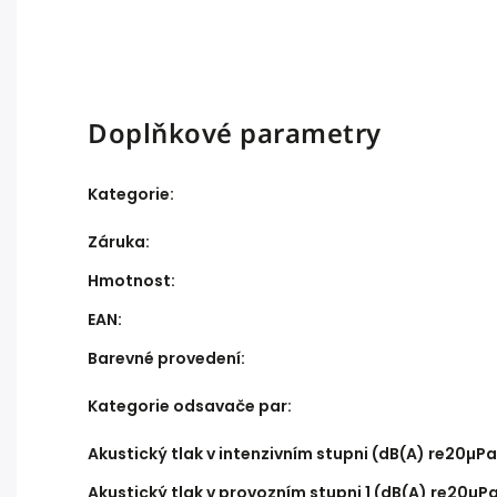
Doplňkové parametry
Kategorie
:
Záruka
:
Hmotnost
:
EAN
:
Barevné provedení
:
Kategorie odsavače par
:
Akustický tlak v intenzivním stupni (dB(A) re20µPa
Akustický tlak v provozním stupni 1 (dB(A) re20µP