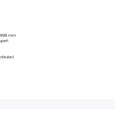
ce 898 mm
tupeň
irkulaci