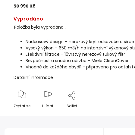
50 990 Kč
Vyprodáno
Položka byla vyprodána…
Nadčasový design – nerezový kryt odsávače o šíř
Vysoký výkon – 650 m3/h na intenzivní výkonový s
Efektivní filtrace - 10vrstvý nerezový tukový filtr
Bezpečnost a snadná údržba – Miele CleanCover
Vhodné do každého obydlí - připraveno pro odtah i c
Detailní informace
Zeptat se
Hlídat
Sdílet