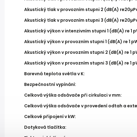
Akustický tlak v provozním stupni 2 (dB(A) re20µP
Akustický tlak v provozním stupni 3 (dB(A) re20µP
Akustický výkon v intenzivním stupni 1 (dB(A) re 1 
Akustický výkon v provozním stupni 1 (dB(A) re 1 p
Akustický výkon v provozním stupni 2 (dB(A) re 1 
Akustický výkon v provozním stupni 3 (dB(A) re 1 
Barevná teplota světla v K
:
Bezpečnostní vypínání
:
Celková výška odsávače při cirkulaci v mm
:
Celková výška odsávače v provedení odtah a exte
Celkové připojení v kW
:
Dotyková tlačítka
: