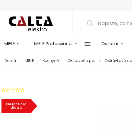
MIELE
MIELE Professional
Ostatní
Domů
/
MIELE
/
Kuchyně
/
Odsavače par
/
Ostrůvkové o
Značka:
Miele
Neohodnoceno
Energetická
třída G