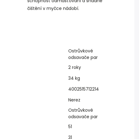
schopnost odmašťování a snadné
čištění v myčce nádobí.
Ostrůvkové
odsavače par
2 roky
34 kg
4002515712214
Nerez
Ostrůvkové
odsavače par
51
31