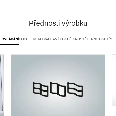
Přednosti výrobku
 OVLÁDÁNÍ
KONEKTIVITA
KVALITA
VÝKON
ÚČINNOST
ŠETRNÉ OŠETŘOV