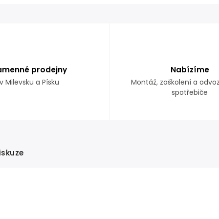
amenné prodejny
Nabízíme
v Milevsku a Písku
Montáž, zaškolení a odvo
spotřebiče
iskuze