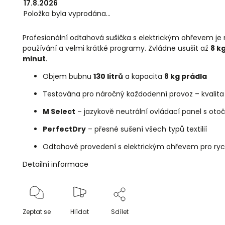
17.8.2026
Položka byla vyprodána…
Profesionální odtahová sušička s elektrickým ohřevem je 
používání a velmi krátké programy. Zvládne usušit až
8 k
minut
.
Objem bubnu
130 litrů
a kapacita
8 kg prádla
Testována pro náročný každodenní provoz – kvalita
M Select
– jazykově neutrální ovládací panel s ot
PerfectDry
– přesné sušení všech typů textilií
Odtahové provedení s elektrickým ohřevem pro rych
Detailní informace
Zeptat se
Hlídat
Sdílet