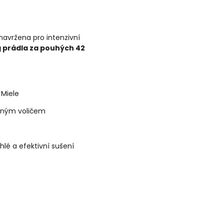
navržena pro intenzivní
g prádla za pouhých 42
 Miele
očným voličem
lé a efektivní sušení