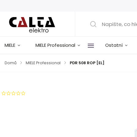
MIELE
MIELE Professional
Ostatní
Domů
/
MIELE Professional
/
PDR 508 ROP [EL]
Značka:
Miele
Neohodnoceno