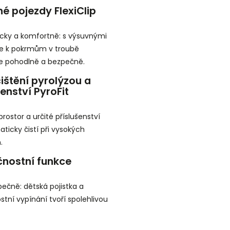
é pojezdy FlexiClip
cky a komfortně: s výsuvnými
se k pokrmům v troubě
e pohodlně a bezpečně.
štění pyrolýzou a
enství PyroFit
rostor a určité příslušenství
ticky čistí při vysokých
.
nostní funkce
ečně: dětská pojistka a
tní vypínání tvoří spolehlivou