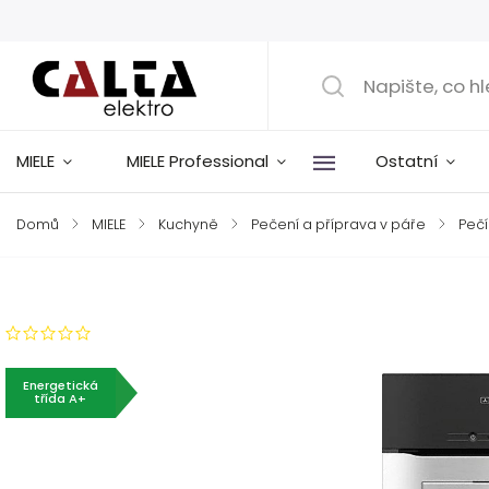
MIELE
MIELE Professional
Ostatní
Domů
/
MIELE
/
Kuchyně
/
Pečení a příprava v páře
/
Pečí
Značka:
Miele
Neohodnoceno
Energetická
třída A+