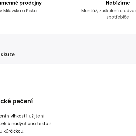
amenné prodejny
Nabízíme
v Milevsku a Písku
Montáž, zaškolení a odvo
spotřebiče
iskuze
ické pečení
ní s vlhkostí: užijte si
telně nadýchaná těsta s
u kůrčičkou.