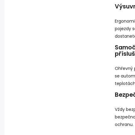
Výsuvn
Ergonomi
pojezdy 
dostanet
Samoči
přísluš
Ohřevný p
se automa
teplotách
Bezpeč
Vždy bezp
bezpečnos
ochranu.