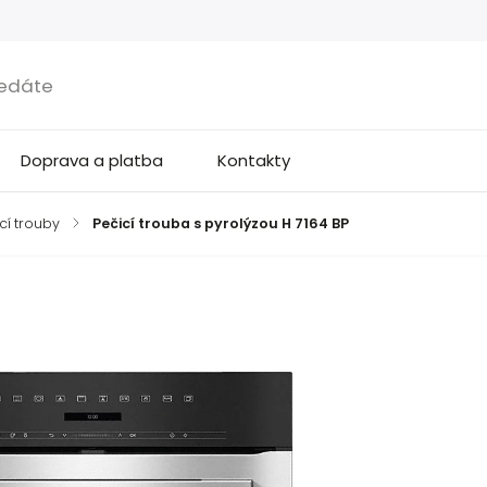
Doprava a platba
Kontakty
cí trouby
/
Pečicí trouba s pyrolýzou H 7164 BP