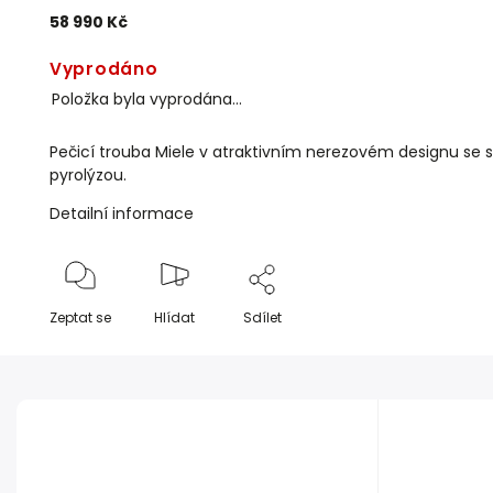
58 990 Kč
Vyprodáno
Položka byla vyprodána…
Pečicí trouba Miele v atraktivním nerezovém designu se
pyrolýzou.
Detailní informace
Zeptat se
Hlídat
Sdílet