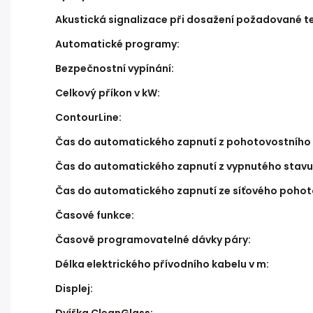
Akustická signalizace při dosažení požadované t
Automatické programy
:
Bezpečnostní vypínání
:
Celkový příkon v kW
:
ContourLine
:
Čas do automatického zapnutí z pohotovostního 
Čas do automatického zapnutí z vypnutého stavu
Čas do automatického zapnutí ze síťového pohot
Časové funkce
:
Časově programovatelné dávky páry
:
Délka elektrického přívodního kabelu v m
:
Displej
: