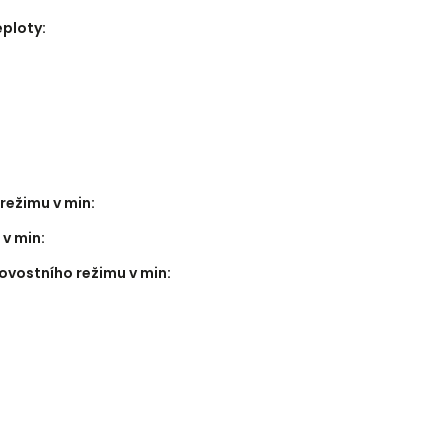
eploty
:
režimu v min
:
 v min
:
ovostního režimu v min
: