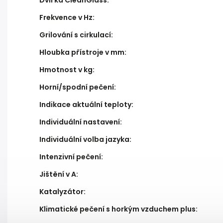
Dvířka CleanGlass
:
Frekvence v Hz
:
Grilování s cirkulací
:
Hloubka přístroje v mm
:
Hmotnost v kg
:
Horní/spodní pečení
:
Indikace aktuální teploty
:
Individuální nastavení
:
Individuální volba jazyka
:
Intenzivní pečení
:
Jištění v A
:
Katalyzátor
:
Klimatické pečení s horkým vzduchem plus
: