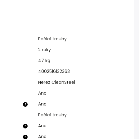
Pečící trouby
2 roky
47 kg
4002516132363
Nerez CleanSteel
Ano
Ano
?
Pečící trouby
Ano
?
Ano
?