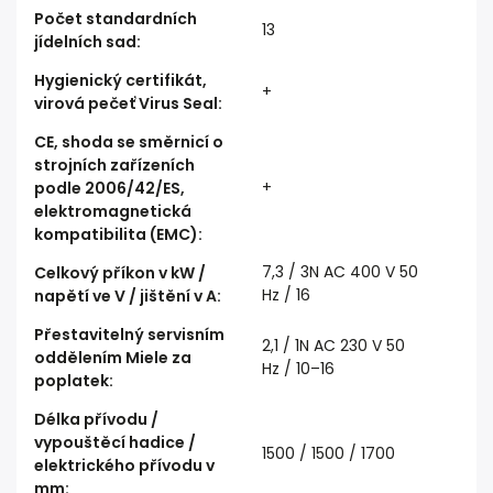
Počet standardních
13
jídelních sad
:
Hygienický certifikát,
+
virová pečeť Virus Seal
:
CE, shoda se směrnicí o
strojních zařízeních
+
podle 2006/42/ES,
elektromagnetická
kompatibilita (EMC)
:
7,3 / 3N AC 400 V 50
Celkový příkon v kW /
Hz / 16
napětí ve V / jištění v A
:
Přestavitelný servisním
2,1 / 1N AC 230 V 50
oddělením Miele za
Hz / 10–16
poplatek
:
Délka přívodu /
vypouštěcí hadice /
1500 / 1500 / 1700
elektrického přívodu v
mm
: