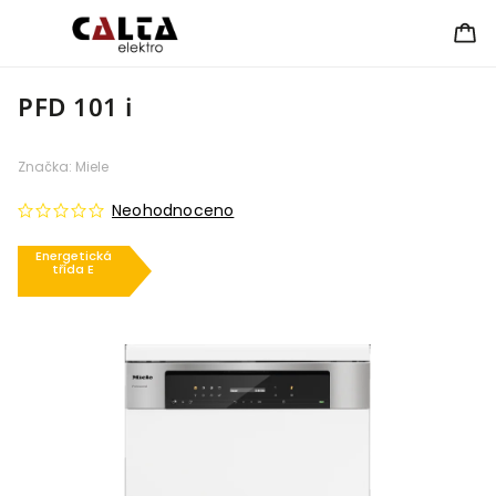
PFD 101 i
Značka:
Miele
Neohodnoceno
Energetická
třída E