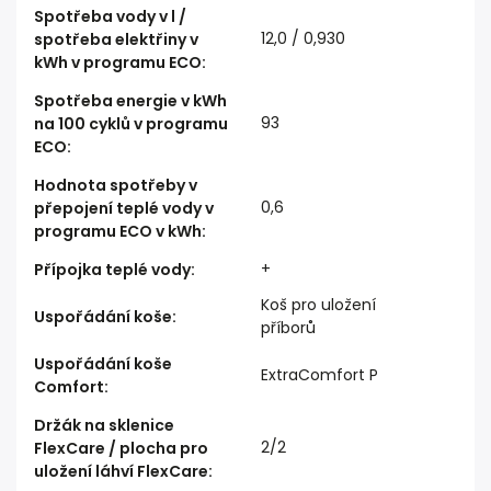
Spotřeba vody v l /
12,0 / 0,930
spotřeba elektřiny v
kWh v programu ECO
:
Spotřeba energie v kWh
93
na 100 cyklů v programu
ECO
:
Hodnota spotřeby v
0,6
přepojení teplé vody v
programu ECO v kWh
:
+
Přípojka teplé vody
:
Koš pro uložení
Uspořádání koše
:
příborů
Uspořádání koše
ExtraComfort P
Comfort
:
Držák na sklenice
2/2
FlexCare / plocha pro
uložení láhví FlexCare
: