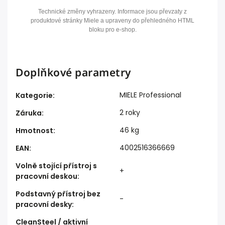
Technické změny vyhrazeny. Informace jsou převzaty z
produktové stránky Miele a upraveny do přehledného HTML
bloku pro e-shop.
Doplňkové parametry
MIELE Professional
Kategorie
:
2 roky
Záruka
:
46 kg
Hmotnost
:
4002516366669
EAN
:
Volně stojící přístroj s
+
pracovní deskou
:
Podstavný přístroj bez
-
pracovní desky
:
CleanSteel / aktivní