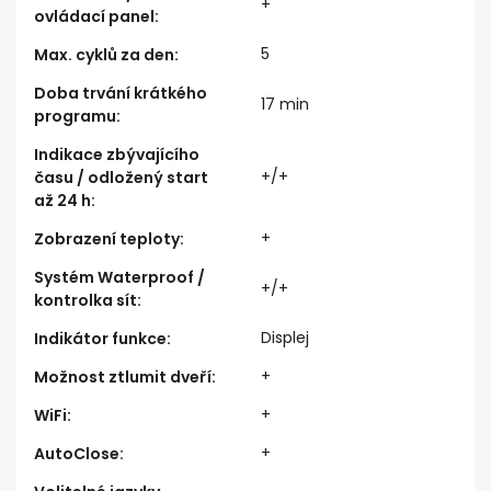
+
ovládací panel
:
5
Max. cyklů za den
:
Doba trvání krátkého
17 min
programu
:
Indikace zbývajícího
+/+
času / odložený start
až 24 h
:
+
Zobrazení teploty
:
Systém Waterproof /
+/+
kontrolka sít
:
Displej
Indikátor funkce
:
+
Možnost ztlumit dveří
:
+
WiFi
:
+
AutoClose
: