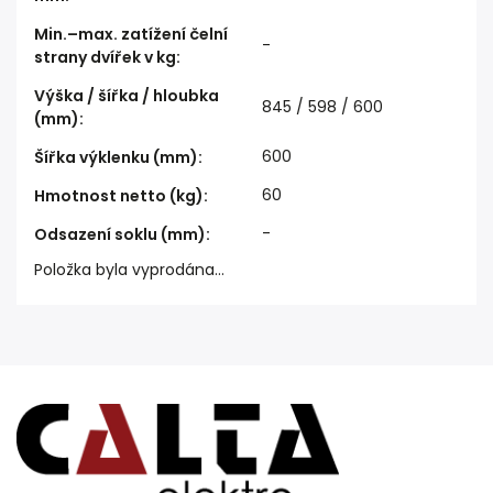
Min.–max. zatížení čelní
-
strany dvířek v kg
:
Výška / šířka / hloubka
845 / 598 / 600
(mm)
:
600
Šířka výklenku (mm)
:
60
Hmotnost netto (kg)
:
-
Odsazení soklu (mm)
:
Položka byla vyprodána…