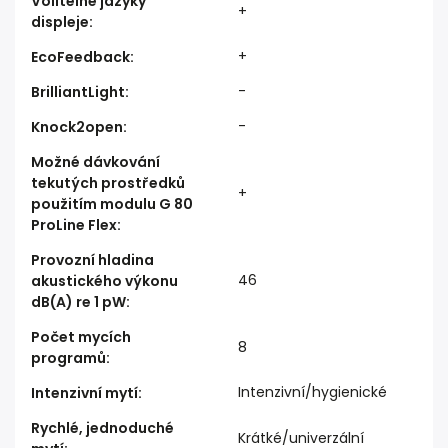
Volitelné jazyky
+
displeje
:
+
EcoFeedback
:
-
BrilliantLight
:
-
Knock2open
:
Možné dávkování
tekutých prostředků
+
použitím modulu G 80
ProLine Flex
:
Provozní hladina
46
akustického výkonu
dB(A) re 1 pW
:
Počet mycích
8
programů
:
Intenzivní/hygienické
Intenzivní mytí
:
Rychlé, jednoduché
Krátké/univerzální