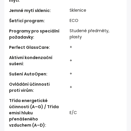
mytí
:
Sklenice
Jemné mytí sklenic
:
ECO
Šetřicí program
:
Studené předměty,
Programy pro speciální
plasty
požadavky
:
+
Perfect GlassCare
:
Aktivní kondenzační
+
sušení
:
+
Sušení AutoOpen
:
Ovládání účinnosti
+
proti virům
:
Třída energetické
účinnosti (A–G) / Třída
E/C
emisí hluku
přenášeného
vzduchem (A–D)
: