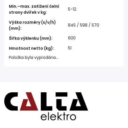
Min.–max. zatížení čelní
5–12
strany dvířek v kg
:
Výška rozměry (s/v/h)
845 / 598 / 570
(mm)
:
600
Šířka výklenku (mm)
:
51
Hmotnost netto (kg)
:
Položka byla vyprodána…