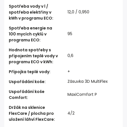
Spotřeba vody v l /
12,0 / 0,950
spotřeba elektřiny v
kWh v programu ECO
:
Spotřeba energie na
95
100 mycích cyklů v
programu ECO
:
Hodnota spotřeby s
0,6
připojením teplé vody v
programu ECO v kWh
:
+
Přípojka teplé vody
:
Zásuvka 3D MultiFlex
Uspořádání koše
:
Uspořádání koše
MaxiComfort P
Comfort
:
Držák na sklenice
4/2
FlexCare / plocha pro
uložení láhví FlexCare
: