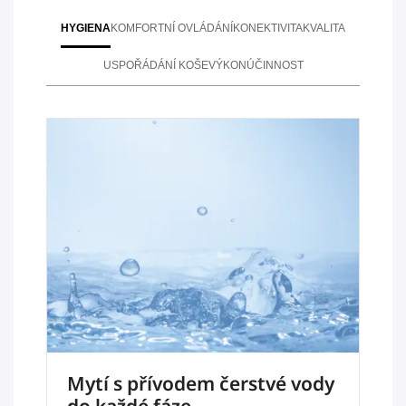
HYGIENA
KOMFORTNÍ OVLÁDÁNÍ
KONEKTIVITA
KVALITA
USPOŘÁDÁNÍ KOŠE
VÝKON
ÚČINNOST
Mytí s přívodem čerstvé vody