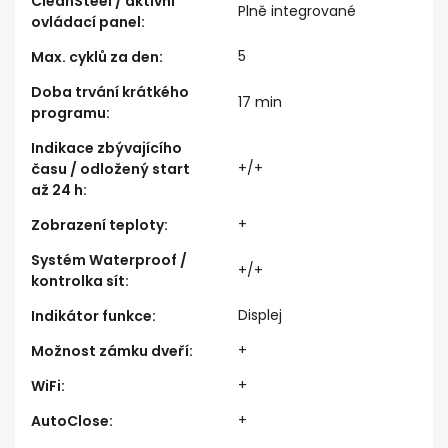
CleanSteel / aktivní
Plně integrované
ovládací panel
:
5
Max. cyklů za den
:
Doba trvání krátkého
17 min
programu
:
Indikace zbývajícího
+/+
času / odložený start
až 24 h
:
+
Zobrazení teploty
:
Systém Waterproof /
+/+
kontrolka sít
:
Displej
Indikátor funkce
:
+
Možnost zámku dveří
:
+
WiFi
:
+
AutoClose
: