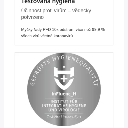
Testovaná hygiena
Účinnost proti virům – vědecky
potvrzeno
Myčky řady PFD 10x odstraní více než 99,9 %
všech virů včetně koronavirů.