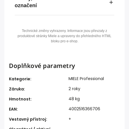
označení
Technické změny vyhrazeny. Informace jsou převzaty z
produktové stránky Miele a upraveny do přehledného HTML
bloku pro e-shop.
Doplňkové parametry
MIELE Professional
Kategorie
:
2 roky
Záruka
:
48 kg
Hmotnost
:
4002516366706
EAN
:
+
Vestavný přístroj
: