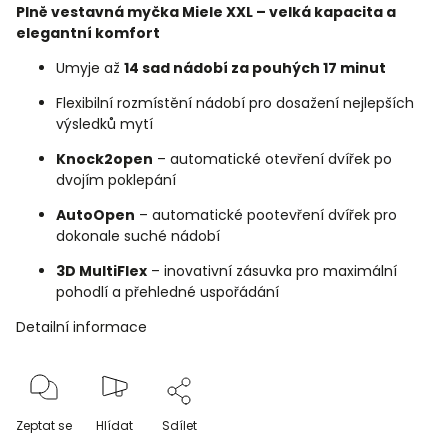
Plně vestavná myčka Miele XXL – velká kapacita a
elegantní komfort
Umyje až
14 sad nádobí za pouhých 17 minut
Flexibilní rozmístění nádobí pro dosažení nejlepších
výsledků mytí
Knock2open
– automatické otevření dvířek po
dvojím poklepání
AutoOpen
– automatické pootevření dvířek pro
dokonale suché nádobí
3D MultiFlex
– inovativní zásuvka pro maximální
pohodlí a přehledné uspořádání
Detailní informace
Zeptat se
Hlídat
Sdílet