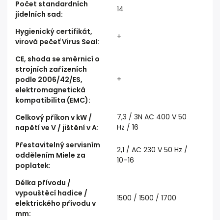
Počet standardních
14
jídelních sad
:
Hygienický certifikát,
+
virová pečeť Virus Seal
:
CE, shoda se směrnicí o
strojních zařízeních
+
podle 2006/42/ES,
elektromagnetická
kompatibilita (EMC)
:
7,3 / 3N AC 400 V 50
Celkový příkon v kW /
Hz / 16
napětí ve V / jištění v A
:
Přestavitelný servisním
2,1 / AC 230 V 50 Hz /
oddělením Miele za
10–16
poplatek
:
Délka přívodu /
vypouštěcí hadice /
1500 / 1500 / 1700
elektrického přívodu v
mm
: