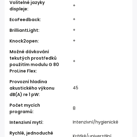
Volitelné jazyky
+
displeje
:
+
EcoFeedback
:
+
BrilliantLight
:
+
Knock2open
:
Možné dávkování
tekutých prostředků
+
použitím modulu G 80
ProLine Flex
:
Provozní hladina
45
akustického výkonu
dB(A) re 1 pW
:
Počet mycích
8
programů
:
Intenzivní/hygienické
Intenzivní mytí
:
Rychlé, jednoduché
Krátké/univerzální