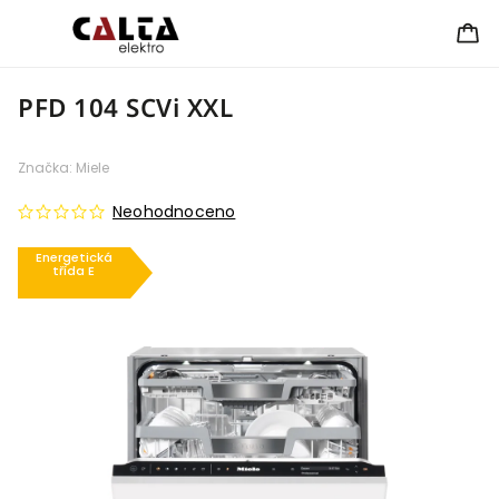
PFD 104 SCVi XXL
Značka:
Miele
Neohodnoceno
Energetická
třída E