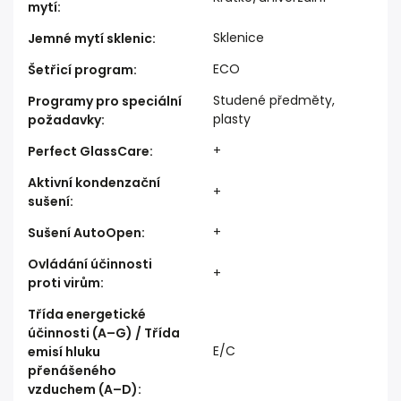
mytí
:
Sklenice
Jemné mytí sklenic
:
ECO
Šetřicí program
:
Studené předměty,
Programy pro speciální
plasty
požadavky
:
+
Perfect GlassCare
:
Aktivní kondenzační
+
sušení
:
+
Sušení AutoOpen
:
Ovládání účinnosti
+
proti virům
:
Třída energetické
účinnosti (A–G) / Třída
E/C
emisí hluku
přenášeného
vzduchem (A–D)
: