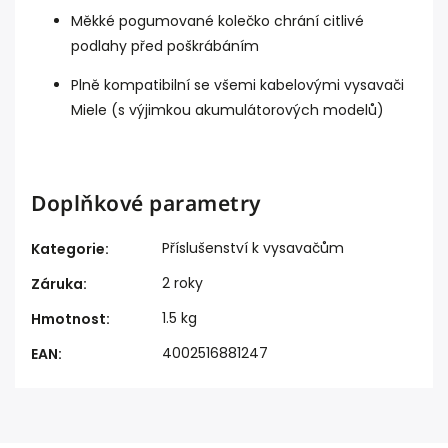
Měkké pogumované kolečko chrání citlivé
podlahy před poškrábáním
Plně kompatibilní se všemi kabelovými vysavači
Miele (s výjimkou akumulátorových modelů)
Doplňkové parametry
Příslušenství k vysavačům
Kategorie
:
2 roky
Záruka
:
1.5 kg
Hmotnost
:
4002516881247
EAN
: