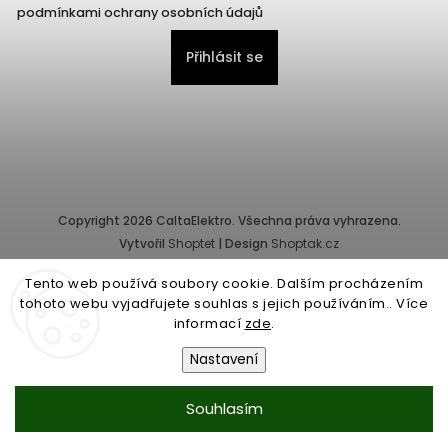
podmínkami ochrany osobních údajů
Přihlásit se
Copyright 2026
CaltaElektro
. Všechna práva vyhrazena.
Vytvořil
Shoptet
| Design
Shoptak.cz
Tento web používá soubory cookie. Dalším procházením
Provozovatel e-shopu: CALTA - K, s.r.o., IČ: 25155822, Pernerova
tohoto webu vyjadřujete souhlas s jejich používáním.. Více
10/32, Karlín, 186 00 Praha.
informací
zde
.
Společnost je zapsána v obchodním rejstříku vedeném Městským
soudem v Praze - oddíl C, vložka 87218.
Nastavení
Obchodní podmínky
|
Ochrana osobních údajů
Souhlasím
...