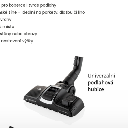
 pro koberce i tvrdé podlahy
ské žíně – ideální na parkety, dlažbu či lino
ovrchy
á místa
 stěny nebo obrazy
 nastavení výšky