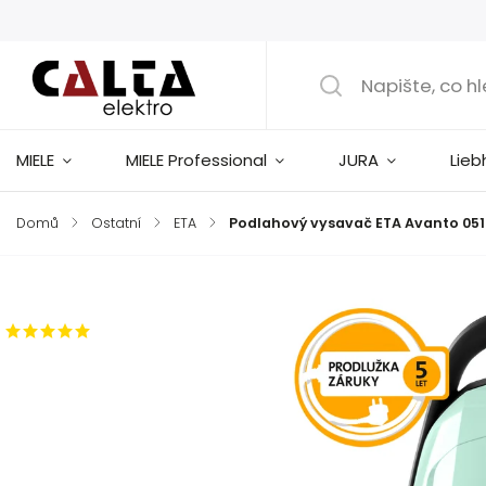
MIELE
MIELE Professional
JURA
Lieb
Domů
/
Ostatní
/
ETA
/
Podlahový vysavač ETA Avanto 05
Značka:
ETA
1 hodnocení