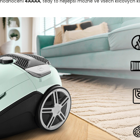
al hodnocení
4AAAA
, tedy to nejlepší možné ve všech klíčových k