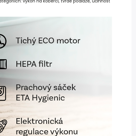
ategoriích: výkon na koberci, tvrdé podlaze, účinnost