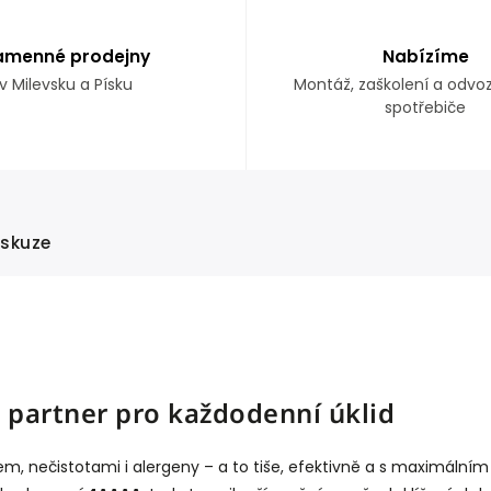
amenné prodejny
Nabízíme
v Milevsku a Písku
Montáž, zaškolení a odvo
spotřebiče
iskuze
š partner pro každodenní úklid
m, nečistotami i alergeny – a to tiše, efektivně a s maximální