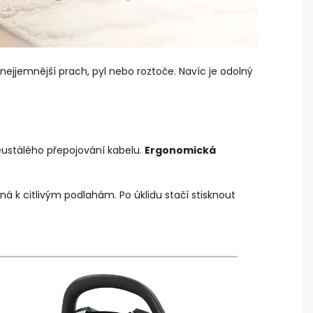
i nejjemnější prach, pyl nebo roztoče. Navíc je odolný
stálého přepojování kabelu.
Ergonomická
rná k citlivým podlahám. Po úklidu stačí stisknout