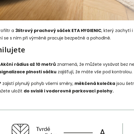
filtr a
3litrový prachový sáček ETA HYGIENIC
, který zachytí 
rání se s ním při výměně pracuje bezpečně a pohodlně.
milujete
Akční rádius až 10 metrů
znamená, že můžete vysávat bez neu
signalizace plnosti sáčku
zajišťují, že máte vše pod kontrolou.
°
zajistí plynulý pohyb všemi směry,
měkčená kolečka
jsou šet
žete uložit
do svislé i vodorovné parkovací polohy.