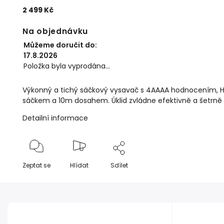
2 499 Kč
Na objednávku
Můžeme doručit do:
17.8.2026
Položka byla vyprodána…
Výkonný a tichý sáčkový vysavač s 4AAAA hodnocením, HEPA
sáčkem a 10m dosahem. Úklid zvládne efektivně a šetrně
Detailní informace
Zeptat se
Hlídat
Sdílet