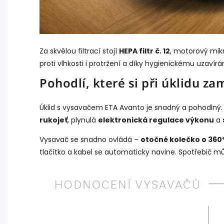
Za skvělou filtrací stojí
HEPA filtr č. 12
, motorový mikro
proti vlhkosti i protržení a díky hygienickému uzaví
Pohodlí, které si při úklidu za
Úklid s vysavačem ETA Avanto je snadný a pohodlný.
rukojeť
, plynulá
elektronická regulace výkonu
a
Vysavač se snadno ovládá –
otočné kolečko o 360
tlačítko a kabel se automaticky navine. Spotřebič mů