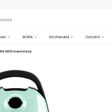
herr
BORA
KitchenAid
Ostatní
199 0010 mentolový