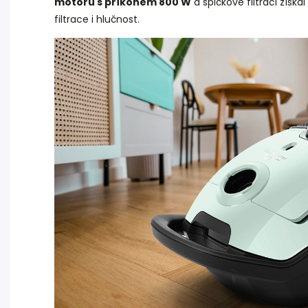
motoru s příkonem 800 W
a špičkové filtraci získ
filtrace i hlučnost.