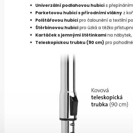
Univerzální podlahovou hubici
s přepínáním
Parketovou hubici s přírodními vlákny
z koň
Polštářovou hubici
pro čalounění a textilní p
Štěrbinovou hubici
pro úzká a těžko přístupn
Kartáček s jemnými štětinkami
na nábytek,
Teleskopickou trubku (90 cm)
pro pohodlné