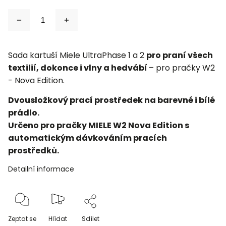
Sada kartuší Miele UltraPhase 1 a 2
pro praní všech
textilií, dokonce i vlny a hedvábí
– pro pračky W2
- Nova Edition.
Dvousložkový prací prostředek na barevné i bílé
prádlo.
Určeno pro pračky MIELE W2 Nova Edition s
automatickým dávkováním pracích
prostředků.
Detailní informace
Zeptat se
Hlídat
Sdílet