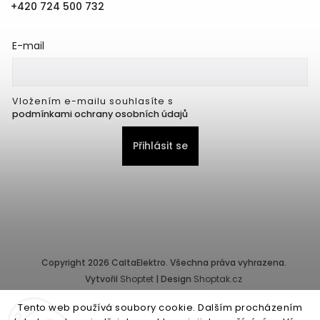
+420 724 500 732
E-mail
Vložením e-mailu souhlasíte s
podmínkami ochrany osobních údajů
Přihlásit se
Copyright 2026
CaltaElektro
. Všechna práva vyhrazena.
Vytvořil
Shoptet
| Design
Shoptak.cz
Tento web používá soubory cookie. Dalším procházením
Provozovatel e-shopu: CALTA - K, s.r.o., IČ: 25155822, Pernerova