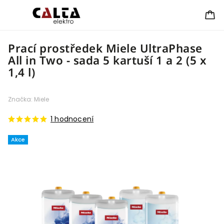
Prací prostředek Miele UltraPhase
All in Two - sada 5 kartuší 1 a 2 (5 x
1,4 l)
Značka:
Miele
1 hodnocení
Akce