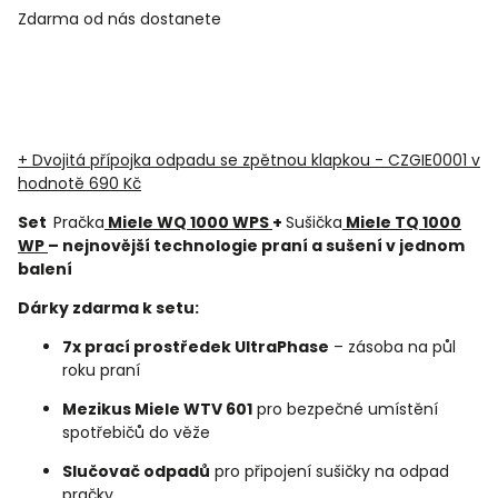
Zdarma od nás dostanete
+ Dvojitá přípojka odpadu se zpětnou klapkou - CZGIE0001
v
hodnotě 690 Kč
Set
Pračka
Miele WQ 1000 WPS
+
Sušička
Miele TQ 1000
WP
– nejnovější technologie praní a sušení v jednom
balení
Dárky zdarma k setu:
7x prací prostředek UltraPhase
– zásoba na půl
roku praní
Mezikus Miele WTV 601
pro bezpečné umístění
spotřebičů do věže
Slučovač odpadů
pro připojení sušičky na odpad
pračky