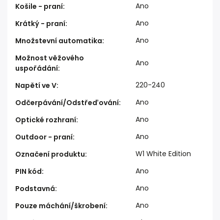
Ano
Košile - praní
:
Ano
Krátký - praní
:
Ano
Množstevní automatika
:
Možnost věžového
Ano
uspořádání
:
220-240
Napětí ve V
:
Ano
Odčerpávání/Odstřeďování
:
Ano
Optické rozhraní
:
Ano
Outdoor - praní
:
W1 White Edition
Označení produktu
:
Ano
PIN kód
:
Ano
Podstavná
:
Ano
Pouze máchání/škrobení
: