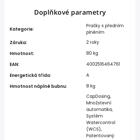
Doplňkové parametry
Pračky s předním
Kategorie
:
plněním
2 roky
Záruka
:
80 kg
Hmotnost
:
4002516464761
EAN
:
A
Energetická třída
:
8 kg
Hmotnost náplně bubnu
:
CapDosing,
Množstevní
automatika,
Systém
Watercontrol
(WCS),
Patentovaný