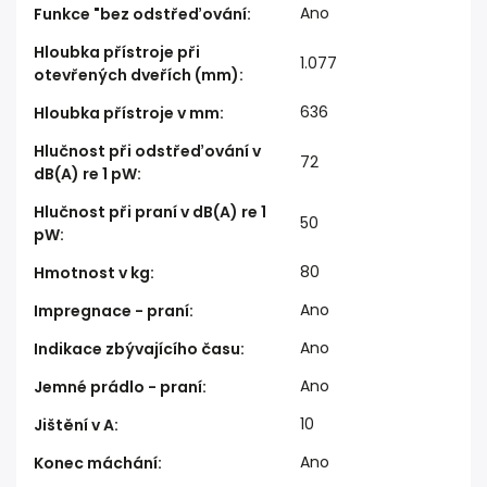
Ano
Funkce "bez odstřeďování
:
Hloubka přístroje při
1.077
otevřených dveřích (mm)
:
636
Hloubka přístroje v mm
:
Hlučnost při odstřeďování v
72
dB(A) re 1 pW
:
Hlučnost při praní v dB(A) re 1
50
pW
:
80
Hmotnost v kg
:
Ano
Impregnace - praní
:
Ano
Indikace zbývajícího času
:
Ano
Jemné prádlo - praní
:
10
Jištění v A
:
Ano
Konec máchání
: