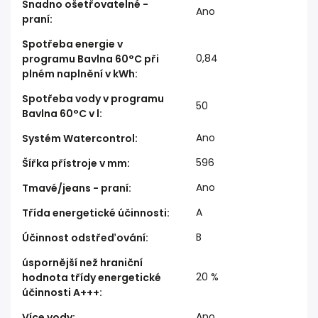
Snadno ošetřovatelné -
Ano
praní
:
Spotřeba energie v
0,84
programu Bavlna 60°C při
plném naplnění v kWh
:
Spotřeba vody v programu
50
Bavlna 60°C v l
:
Ano
Systém Watercontrol
:
596
Šířka přístroje v mm
:
Ano
Tmavé/jeans - praní
:
A
Třída energetické účinnosti
:
B
Účinnost odstřeďování
:
úspornější než hraniční
20 %
hodnota třídy energetické
účinnosti A+++
:
Ano
Více vody
: