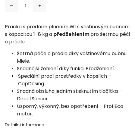
Pračka s předním plněním W1 s voštinovým bubnem
s kapacitou 1–8 kg a
předžehlením
pro šetrnou péči
o prádlo.
Šetrná péče o prádlo díky voštinovému bubnu
Miele.
Snadnější žehlení díky funkci Předžehlení.
Speciální prací prostředky v kapslích –
CapDosing.
Snadná obsluha jedním stisknutím tlačítka –
DirectSensor.
Úsporný, výkonný, bez opotřebení – ProfiEco
motor.
Detailní informace