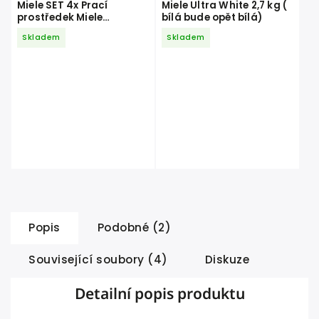
Miele SET 4x Prací
Miele Ultra White 2,7 kg (
prostředek Miele
bílá bude opět bílá)
UltraColor 1,5 l + Prací
Skladem
Skladem
prostředek Miele
UltraWhite
Popis
Podobné (2)
Související soubory (4)
Diskuze
Detailní popis produktu