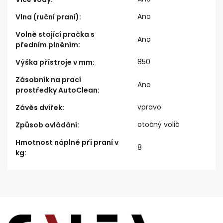
Ano
Vlna (ruční praní)
:
Volně stojící pračka s
Ano
předním plněním
:
850
Výška přístroje v mm
:
Zásobník na prací
Ano
prostředky AutoClean
:
vpravo
Závěs dvířek
:
otočný volič
Způsob ovládání
:
Hmotnost náplně při praní v
8
kg
: