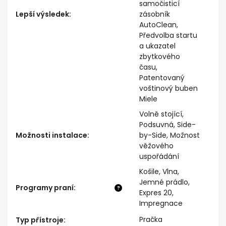
samočisticí
Lepší výsledek
:
zásobník
AutoClean,
Předvolba startu
a ukazatel
zbytkového
času,
Patentovaný
voštinový buben
Miele
Volně stojící,
Podsuvná, Side-
Možnosti instalace
:
by-Side, Možnost
věžového
uspořádání
Košile, Vlna,
Jemné prádlo,
Programy praní
:
?
Expres 20,
Impregnace
Pračka
Typ přístroje
: