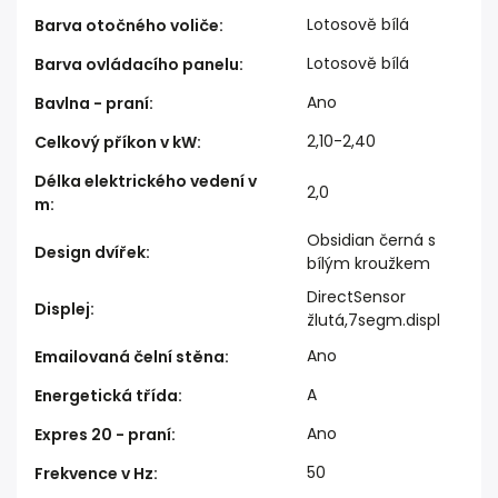
Lotosově bílá
Barva otočného voliče
:
Lotosově bílá
Barva ovládacího panelu
:
Ano
Bavlna - praní
:
2,10-2,40
Celkový příkon v kW
:
Délka elektrického vedení v
2,0
m
:
Obsidian černá s
Design dvířek
:
bílým kroužkem
DirectSensor
Displej
:
žlutá,7segm.displ
Ano
Emailovaná čelní stěna
:
A
Energetická třída
:
Ano
Expres 20 - praní
:
50
Frekvence v Hz
: