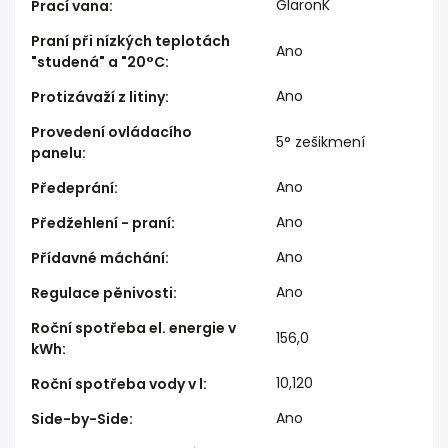
GlaronK
Prací vana
:
Praní při nízkých teplotách
Ano
"studená" a "20°C
:
Ano
Protizávaží z litiny
:
Provedení ovládacího
5° zešikmení
panelu
:
Ano
Předeprání
:
Ano
Předžehlení - praní
:
Ano
Přídavné máchání
:
Ano
Regulace pěnivosti
:
Roční spotřeba el. energie v
156,0
kWh
:
10,120
Roční spotřeba vody v l
:
Ano
Side-by-Side
: