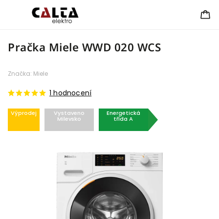
Pračka Miele WWD 020 WCS
Značka:
Miele
1 hodnocení
Výprodej
Vystaveno
Energetická
Milevsko
třída A