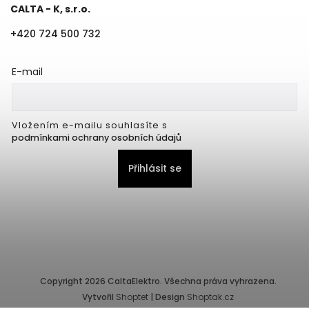
CALTA - K, s.r.o.
+420 724 500 732
E-mail
Vložením e-mailu souhlasíte s
podmínkami ochrany osobních údajů
Přihlásit se
Copyright 2026
CaltaElektro
. Všechna práva vyhrazena.
Vytvořil
Shoptet
| Design
Shoptak.cz